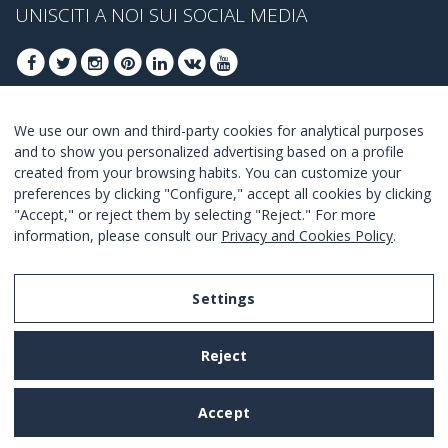
UNISCITI A NOI SUI SOCIAL MEDIA
We use our own and third-party cookies for analytical purposes
ISCRIVITI PER OTTENERE LE OFFERTE MIGLIORI
and to show you personalized advertising based on a profile
created from your browsing habits. You can customize your
UNISCITI
preferences by clicking "Configure," accept all cookies by clicking
"Accept," or reject them by selecting "Reject." For more
Accetto i
termini e condizioni
.
information, please consult our
Privacy and Cookies Policy
.
Settings
Legal Notice
Reject
Privacy and Cookies Policy
Terms and Conditions of Use
Accept
Settings