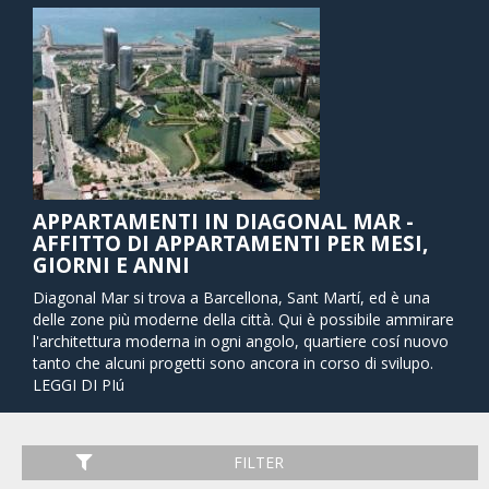
APPARTAMENTI IN DIAGONAL MAR -
AFFITTO DI APPARTAMENTI PER MESI,
GIORNI E ANNI
Diagonal Mar si trova a Barcellona, Sant Martí, ed è una
delle zone più moderne della città. Qui è possibile ammirare
l'architettura moderna in ogni angolo, quartiere cosí nuovo
tanto che alcuni progetti sono ancora in corso di svilupo.
Diagonal Mar prende il nome dalla sua posizione sul
LEGGI DI PIú
Mediterraneo, punto nel quale ha inizio la famosa
traversata omonima diagonale per tutta la città di
Barcellona.
FILTER