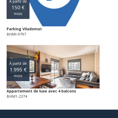
À partir de
150 €
mois
Parking Viladomat
BHMI-9797
À partir de
1.995 €
mois
Appartement de luxe avec 4 balcons
BHM1-2374