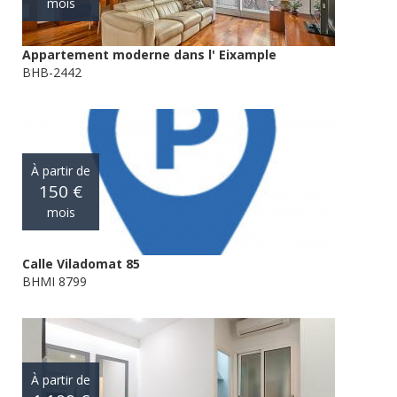
mois
Appartement moderne dans l' Eixample
BHB-2442
À partir de
150 €
mois
Calle Viladomat 85
BHMI 8799
À partir de