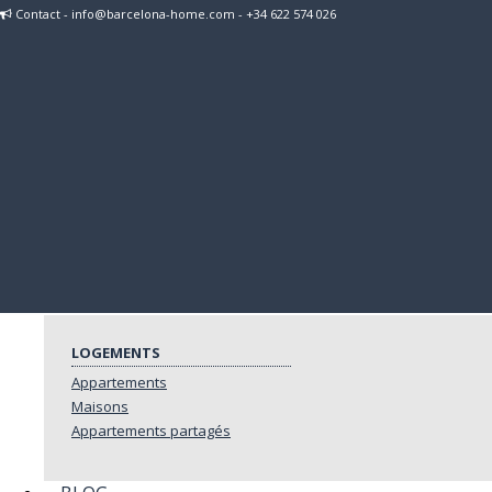
Contact - info@barcelona-home.com - +34 622 574 026
Toggle navigation
ACCUEIL
LOCATION À COURT TERME
LOCATIONS PAR JOURS & PAR MOIS
Logements
Maisons
Hôtels
Appartements
LOCATION AU MOIS
LOGEMENTS
Appartements
Maisons
Appartements partagés