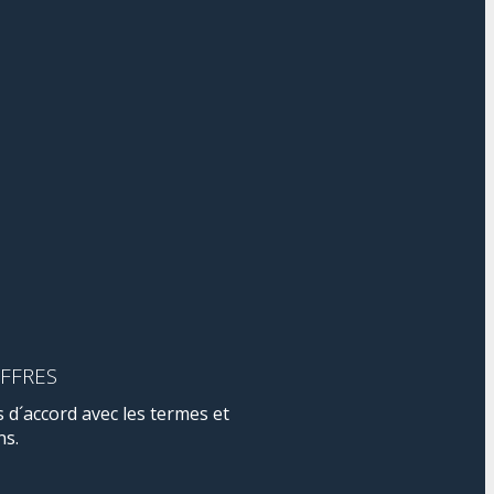
OFFRES
s d´accord avec les termes et
ns.