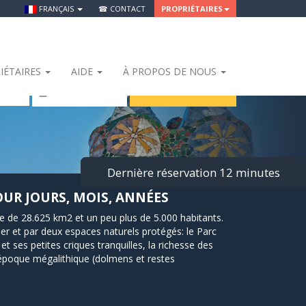
FRANÇAIS
☎ CONTACT
PROPRIÉTAIRES
IÉTAIRES
AIDE
À PROPOS DE NOUS
RECHERCHER
 Personnes
Dernière réservation 12 minutes
UR JOURS, MOIS, ANNÉES
ie de 28.625 km2 et un peu plus de 5.000 habitants.
er et par deux espaces naturels protégés: le Parc
et ses petites criques tranquilles, la richesse des
l’époque mégalithique (dolmens et restes
e, font de Llançà la destination idéale pour des