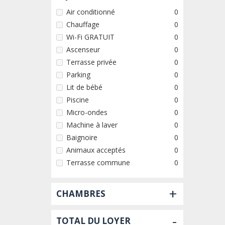
Air conditionné
0
Chauffage
0
Wi-Fi GRATUIT
0
Ascenseur
0
Terrasse privée
0
Parking
0
Lit de bébé
0
Piscine
0
Micro-ondes
0
Machine à laver
0
Baignoire
0
Animaux acceptés
0
Terrasse commune
0
+
CHAMBRES
-
TOTAL DU LOYER