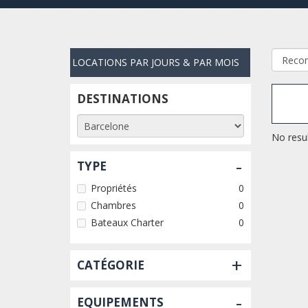
LOCATIONS PAR JOURS & PAR MOIS
DESTINATIONS
No resul
-
TYPE
Propriétés
0
Chambres
0
Bateaux Charter
0
+
CATÉGORIE
-
EQUIPEMENTS