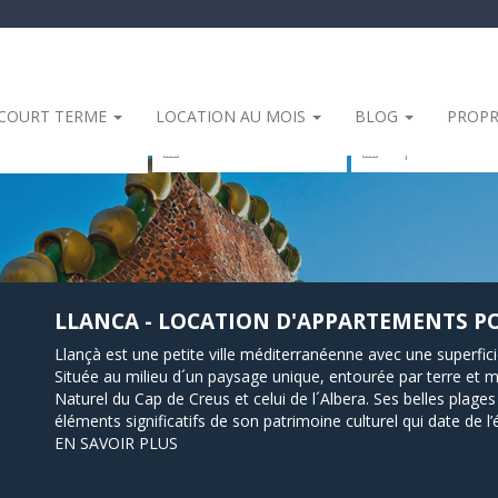
 COURT TERME
LOCATION AU MOIS
BLOG
PROPR
sidence
LLANCA - LOCATION D'APPARTEMENTS PO
Llançà est une petite ville méditerranéenne avec une superfic
Située au milieu d´un paysage unique, entourée par terre et m
Naturel du Cap de Creus et celui de l´Albera. Ses belles plages 
éléments significatifs de son patrimoine culturel qui date de 
préhistoriques) aux traces vestiges de l’architecture préroman
EN SAVOIR PLUS
vacances familiales et actives.