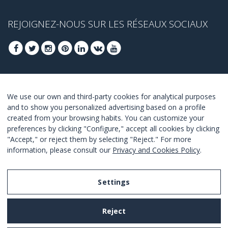
REJOIGNEZ-NOUS SUR LES RÉSEAUX SOCIAUX
INSCRIVEZ-VOUS POUR OBTENIR NOS
We use our own and third-party cookies for analytical purposes
MEILLEURES OFFRES
and to show you personalized advertising based on a profile
created from your browsing habits. You can customize your
JOINDRE
preferences by clicking "Configure," accept all cookies by clicking
"Accept," or reject them by selecting "Reject." For more
Je suis d´accord avec les termes et conditions.
information, please consult our
Privacy and Cookies Policy
.
Settings
Legal Notice
Reject
Privacy and Cookies Policy