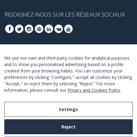
REJOIGNEZ-NOUS SUR LES RÉSEAUX SOCIAUX
INSCRIVEZ-VOUS POUR OBTENIR NOS
We use our own and third-party cookies for analytical purposes
MEILLEURES OFFRES
and to show you personalized advertising based on a profile
created from your browsing habits. You can customize your
JOINDRE
preferences by clicking "Configure," accept all cookies by clicking
"Accept," or reject them by selecting "Reject." For more
Je suis d´accord avec les termes et conditions.
information, please consult our
Privacy and Cookies Policy
.
Settings
Legal Notice
Reject
Privacy and Cookies Policy