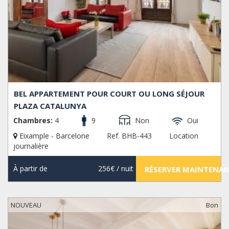
BEL APPARTEMENT POUR COURT OU LONG SÉJOUR
PLAZA CATALUNYA
Chambres:
4
9
Non
Oui
Eixample - Barcelone
Ref. BHB-443
Location
journalière
À partir de
256€
/ nuit
RÉSERVER MAINTENA
NOUVEAU
Bon