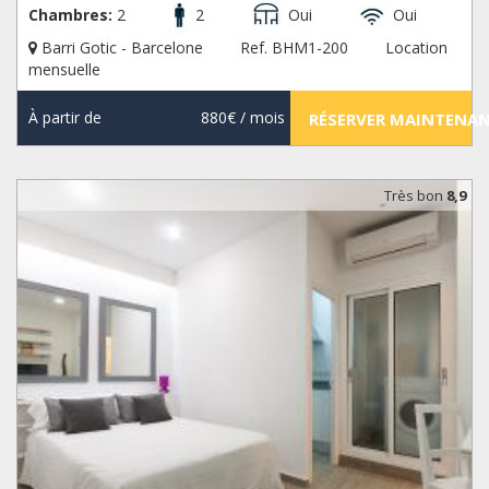
Chambres:
2
2
Oui
Oui
Barri Gotic - Barcelone
Ref. BHM1-200
Location
mensuelle
À partir de
880€
/ mois
RÉSERVER MAINTENA
Très bon
8,9