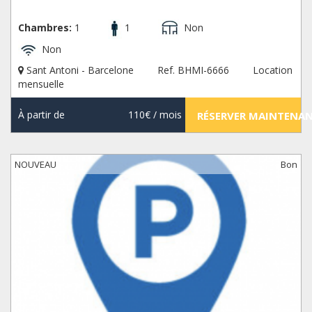
Chambres:
1
1
Non
Non
Sant Antoni - Barcelone
Ref. BHMI-6666
Location
mensuelle
À partir de
110€
/ mois
RÉSERVER MAINTENA
NOUVEAU
Bon