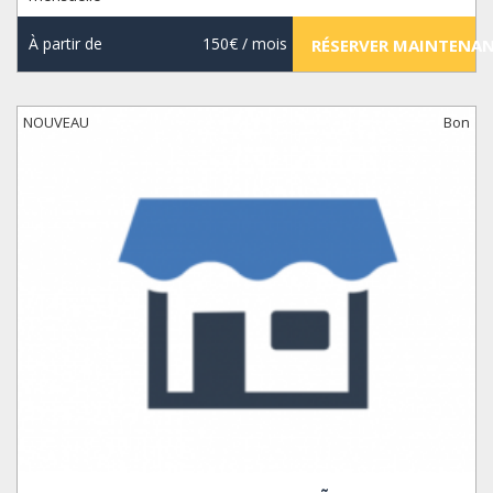
À partir de
150€
/ mois
RÉSERVER MAINTENA
NOUVEAU
Bon