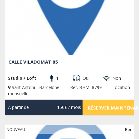
CALLE VILADOMAT 85
Studio / Loft
1
Oui
Non
Sant Antoni - Barcelone
Ref. BHMI 8799
Location
mensuelle
À partir de
150€
/ mois
RÉSERVER MAINTENA
NOUVEAU
Bon