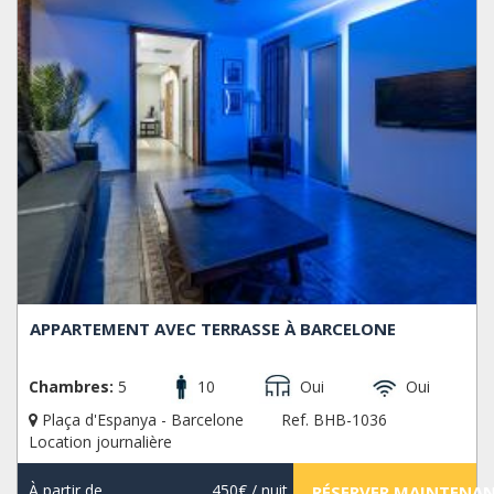
APPARTEMENT AVEC TERRASSE À BARCELONE
Chambres:
5
10
Oui
Oui
Plaça d'Espanya - Barcelone
Ref. BHB-1036
Location journalière
À partir de
450€
/ nuit
RÉSERVER MAINTENA