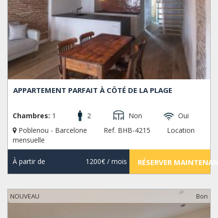
APPARTEMENT PARFAIT À CÔTÉ DE LA PLAGE
Chambres:
1
2
Non
Oui
Poblenou - Barcelone
Ref. BHB-4215
Location
mensuelle
À partir de
1200€
/ mois
RÉSERVER MAINTENA
NOUVEAU
Bon