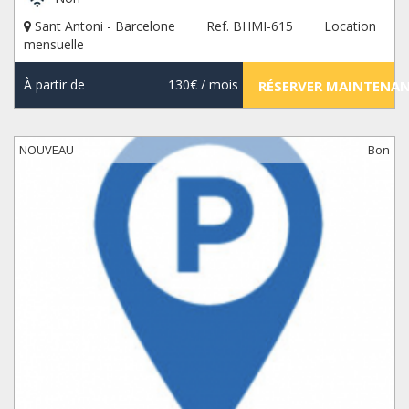
Sant Antoni - Barcelone
Ref. BHMI-615
Location
mensuelle
À partir de
130€
/ mois
RÉSERVER MAINTENA
NOUVEAU
Bon