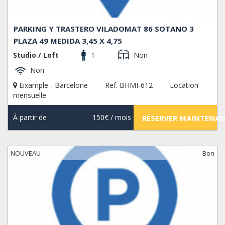
PARKING Y TRASTERO VILADOMAT 86 SOTANO 3
PLAZA 49 MEDIDA 3,45 X 4,75
Studio / Loft
1
Non
Non
Eixample - Barcelone
Ref. BHMI-612
Location
mensuelle
À partir de
150€
/ mois
RÉSERVER MAINTENA
NOUVEAU
Bon