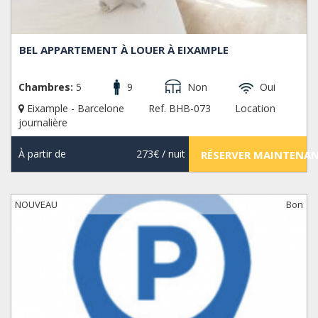
BEL APPARTEMENT À LOUER À EIXAMPLE
Chambres:
5
9
Non
Oui
Eixample - Barcelone
Ref. BHB-073
Location
journalière
À partir de
273€
/ nuit
RÉSERVER MAINTENA
NOUVEAU
Bon