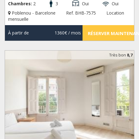
Chambres:
2
3
Oui
Oui
Poblenou - Barcelone
Ref. BHB-7575
Location
mensuelle
À partir de
1360€
/ mois
RÉSERVER MAINTENA
Très bon
8,7