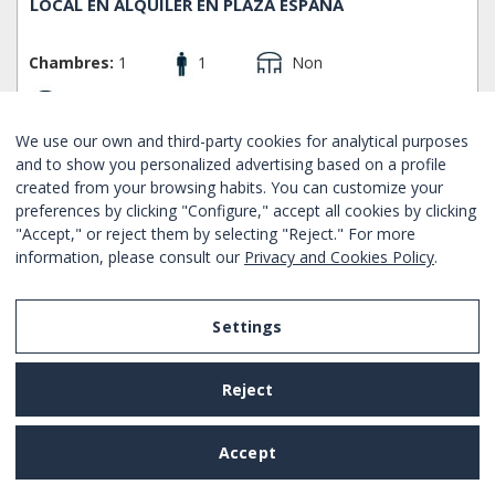
LOCAL EN ALQUILER EN PLAZA ESPAÑA
Chambres:
1
1
Non
Non
Sants Montjuic - Barcelone
Ref. BHM1-2399
We use our own and third-party cookies for analytical purposes
Location mensuelle
and to show you personalized advertising based on a profile
created from your browsing habits. You can customize your
À partir de
1627€
/ mois
RÉSERVER MAINTENA
preferences by clicking "Configure," accept all cookies by clicking
"Accept," or reject them by selecting "Reject." For more
information, please consult our
Privacy and Cookies Policy
.
NOUVEAU
Bon
Settings
Reject
Accept