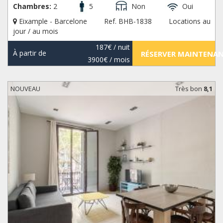
Chambres:
2
5
Non
Oui
Eixample - Barcelone
Ref. BHB-1838
Locations au
jour / au mois
187€
/ nuit
À partir de
RÉSERVER MAINTENA
3900€
/ mois
NOUVEAU
Très bon
8,1