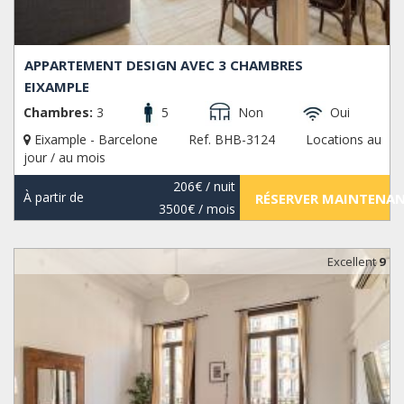
APPARTEMENT DESIGN AVEC 3 CHAMBRES
EIXAMPLE
Chambres:
3
5
Non
Oui
Eixample - Barcelone
Ref. BHB-3124
Locations au
jour / au mois
206€
/ nuit
À partir de
RÉSERVER MAINTENA
3500€
/ mois
Excellent
9