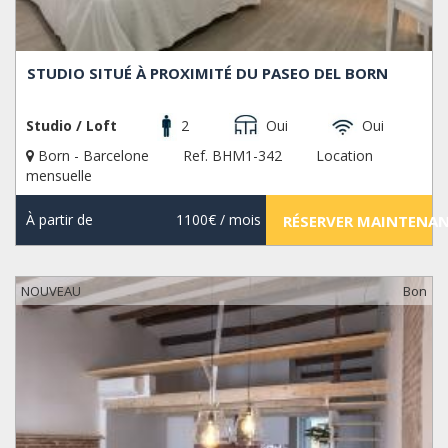
STUDIO SITUÉ À PROXIMITÉ DU PASEO DEL BORN
Studio / Loft
2
Oui
Oui
Born - Barcelone
Ref. BHM1-342
Location
mensuelle
À partir de
1100€
/ mois
RÉSERVER MAINTENA
NOUVEAU
Bon