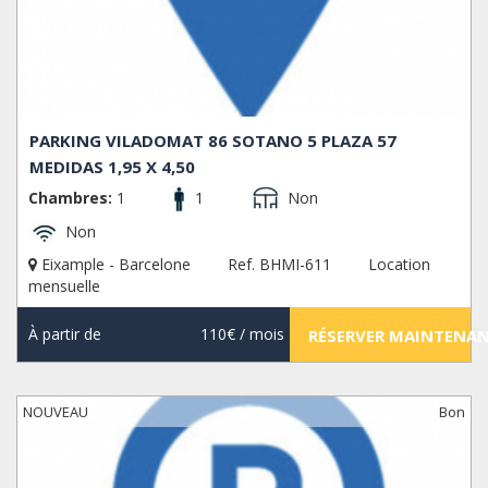
PARKING VILADOMAT 86 SOTANO 5 PLAZA 57
MEDIDAS 1,95 X 4,50
Chambres:
1
1
Non
Non
Eixample - Barcelone
Ref. BHMI-611
Location
mensuelle
À partir de
110€
/ mois
RÉSERVER MAINTENA
NOUVEAU
Bon