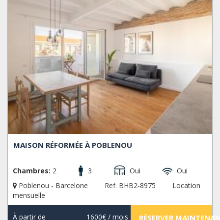
MAISON RÉFORMÉE À POBLENOU
Chambres:
2
3
Oui
Oui
Poblenou - Barcelone
Ref. BHB2-8975
Location
mensuelle
À partir de
1600€
/ mois
RÉSERVER MAINTENA