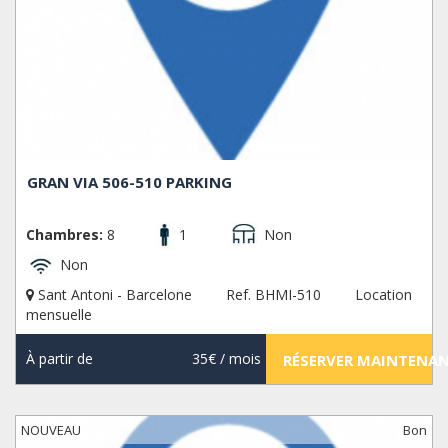
GRAN VIA 506-510 PARKING
Chambres:
8
1
Non
Non
Sant Antoni - Barcelone
Ref. BHMI-510
Location
mensuelle
À partir de
35€
/ mois
RÉSERVER MAINTENA
NOUVEAU
Bon