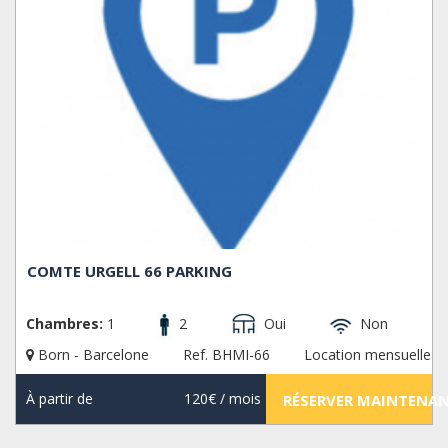
COMTE URGELL 66 PARKING
Chambres:
1
2
Oui
Non
Born - Barcelone
Ref. BHMI-66
Location mensuelle
À partir de
120€
/ mois
RÉSERVER MAINTENA