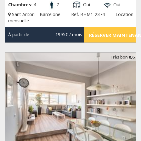
Chambres:
4
7
Oui
Oui
Sant Antoni - Barcelone
Ref. BHM1-2374
Location
mensuelle
À partir de
1995€
/ mois
RÉSERVER MAINTENA
Très bon
8,6