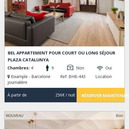
BEL APPARTEMENT POUR COURT OU LONG SÉJOUR
PLAZA CATALUNYA
Chambres:
4
9
Non
Oui
Eixample - Barcelone
Ref. BHB-443
Location
journalière
À partir de
256€
/ nuit
RÉSERVER MAINTENA
NOUVEAU
Bon