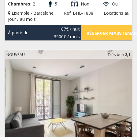
Chambres:
2
5
Non
Oui
Eixample - Barcelone
Ref. BHB-1838
Locations au
jour / au mois
187€
/ nuit
À partir de
RÉSERVER MAINTENA
3900€
/ mois
NOUVEAU
Très bon
8,1