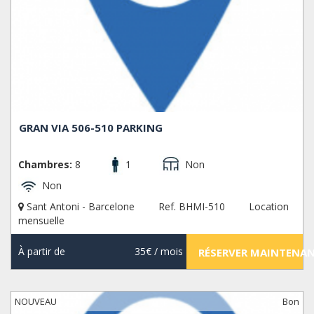
GRAN VIA 506-510 PARKING
Chambres:
8
1
Non
Non
Sant Antoni - Barcelone
Ref. BHMI-510
Location
mensuelle
À partir de
35€
/ mois
RÉSERVER MAINTENA
NOUVEAU
Bon