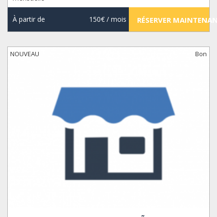
À partir de
150€
/ mois
RÉSERVER MAINTENA
NOUVEAU
Bon