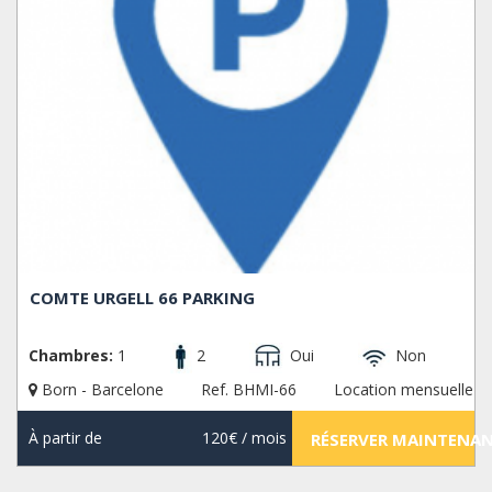
COMTE URGELL 66 PARKING
Chambres:
1
2
Oui
Non
Born - Barcelone
Ref. BHMI-66
Location mensuelle
À partir de
120€
/ mois
RÉSERVER MAINTENA