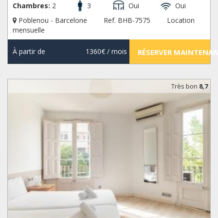
Chambres:
2
3
Oui
Oui
Poblenou - Barcelone
Ref. BHB-7575
Location
mensuelle
À partir de
1360€
/ mois
RÉSERVER MAINTENA
Très bon
8,7