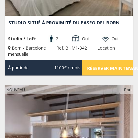
STUDIO SITUÉ À PROXIMITÉ DU PASEO DEL BORN
Studio / Loft
2
Oui
Oui
Born - Barcelone
Ref. BHM1-342
Location
mensuelle
À partir de
1100€
/ mois
RÉSERVER MAINTENA
NOUVEAU
Bon