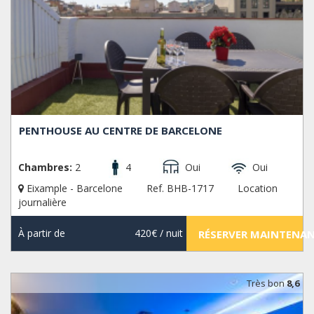
PENTHOUSE AU CENTRE DE BARCELONE
Chambres:
2
4
Oui
Oui
Eixample - Barcelone
Ref. BHB-1717
Location
journalière
À partir de
420€
/ nuit
RÉSERVER MAINTENA
Très bon
8,6