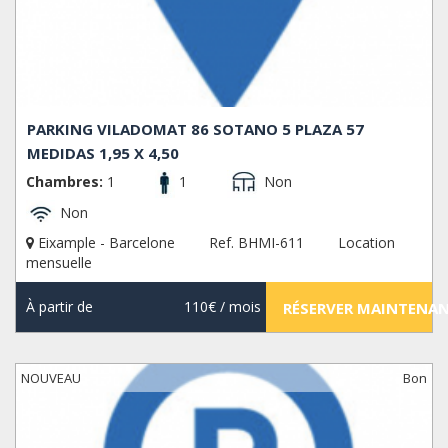
PARKING VILADOMAT 86 SOTANO 5 PLAZA 57
MEDIDAS 1,95 X 4,50
Chambres:
1
1
Non
Non
Eixample - Barcelone
Ref. BHMI-611
Location
mensuelle
À partir de
110€
/ mois
RÉSERVER MAINTENA
NOUVEAU
Bon