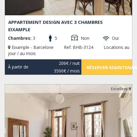
APPARTEMENT DESIGN AVEC 3 CHAMBRES
EIXAMPLE
Chambres:
3
5
Non
Oui
Eixample - Barcelone
Ref. BHB-3124
Locations au
jour / au mois
206€
/ nuit
À partir de
RÉSERVER MAINTENA
3500€
/ mois
Excellent
9