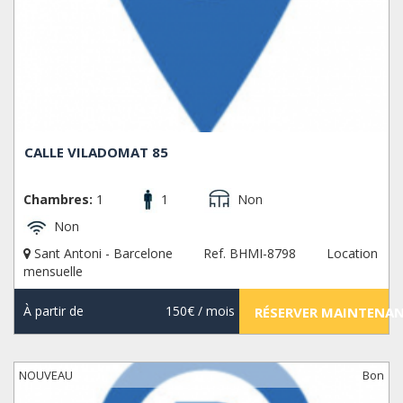
CALLE VILADOMAT 85
Chambres:
1
1
Non
Non
Sant Antoni - Barcelone
Ref. BHMI-8798
Location
mensuelle
À partir de
150€
/ mois
RÉSERVER MAINTENA
NOUVEAU
Bon