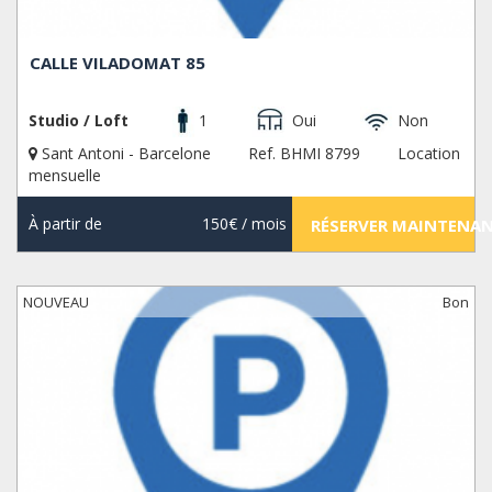
CALLE VILADOMAT 85
Studio / Loft
1
Oui
Non
Sant Antoni - Barcelone
Ref. BHMI 8799
Location
mensuelle
À partir de
150€
/ mois
RÉSERVER MAINTENA
NOUVEAU
Bon