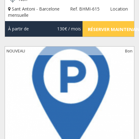
Sant Antoni - Barcelone
Ref. BHMI-615
Location
mensuelle
À partir de
130€
/ mois
RÉSERVER MAINTENA
NOUVEAU
Bon