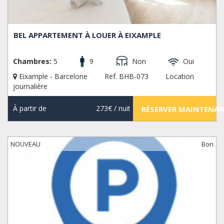
BEL APPARTEMENT À LOUER À EIXAMPLE
Chambres:
5
9
Non
Oui
Eixample - Barcelone
Ref. BHB-073
Location
journalière
À partir de
273€
/ nuit
RÉSERVER MAINTENA
NOUVEAU
Bon