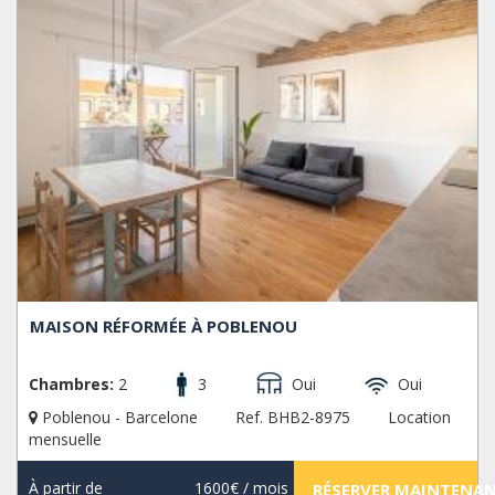
MAISON RÉFORMÉE À POBLENOU
Chambres:
2
3
Oui
Oui
Poblenou - Barcelone
Ref. BHB2-8975
Location
mensuelle
À partir de
1600€
/ mois
RÉSERVER MAINTENA