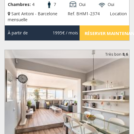
Chambres:
4
7
Oui
Oui
Sant Antoni - Barcelone
Ref. BHM1-2374
Location
mensuelle
À partir de
1995€
/ mois
RÉSERVER MAINTENA
Très bon
8,6