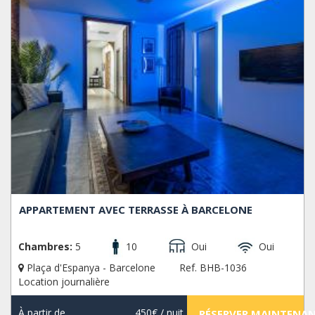
APPARTEMENT AVEC TERRASSE À BARCELONE
Chambres:
5
10
Oui
Oui
Plaça d'Espanya - Barcelone
Ref. BHB-1036
Location journalière
À partir de
450€
/ nuit
RÉSERVER MAINTENA