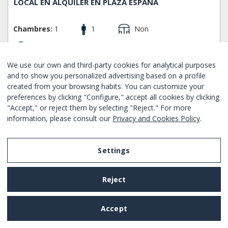
LOCAL EN ALQUILER EN PLAZA ESPAÑA
Chambres:
1
1
Non
Non
Sants Montjuic - Barcelone
Ref. BHM1-2399
We use our own and third-party cookies for analytical purposes
Location mensuelle
and to show you personalized advertising based on a profile
created from your browsing habits. You can customize your
À partir de
1627€
/ mois
RÉSERVER MAINTENA
preferences by clicking "Configure," accept all cookies by clicking
"Accept," or reject them by selecting "Reject." For more
information, please consult our
Privacy and Cookies Policy
.
NOUVEAU
Bon
Settings
Reject
Accept