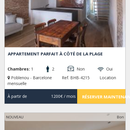
APPARTEMENT PARFAIT À CÔTÉ DE LA PLAGE
Chambres:
1
2
Non
Oui
Poblenou - Barcelone
Ref. BHB-4215
Location
mensuelle
À partir de
1200€
/ mois
RÉSERVER MAINTENA
NOUVEAU
Bon