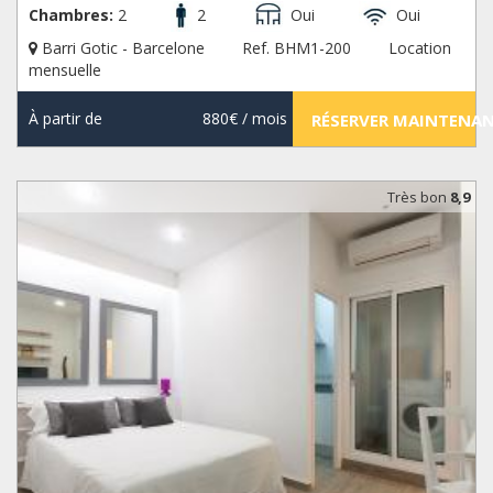
Chambres:
2
2
Oui
Oui
Barri Gotic - Barcelone
Ref. BHM1-200
Location
mensuelle
À partir de
880€
/ mois
RÉSERVER MAINTENA
Très bon
8,9