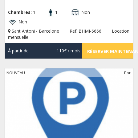
Chambres:
1
1
Non
Non
Sant Antoni - Barcelone
Ref. BHMI-6666
Location
mensuelle
À partir de
110€
/ mois
RÉSERVER MAINTENA
NOUVEAU
Bon