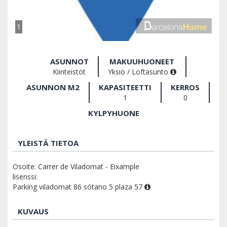
1
ASUNNOT
MAKUUHUONEET
Kiinteistöt
Yksiö / Loftasunto
ASUNNON M2
KAPASITEETTI
KERROS
1
0
KYLPYHUONE
YLEISTÄ TIETOA
Osoite: Carrer de Viladomat - Eixample
lisenssi:
Parking viladomat 86 sótano 5 plaza 57
KUVAUS