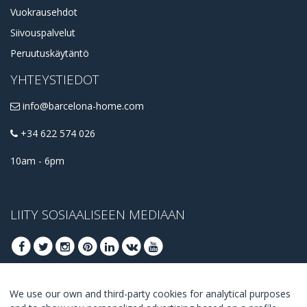
Vuokrausehdot
Siivouspalvelut
Peruutuskäytäntö
YHTEYSTIEDOT
info@barcelona-home.com
+34 622 574 026
10am - 6pm
LIITY SOSIAALISEEN MEDIAAN
We use our own and third-party cookies for analytical purposes
LIITY SAADAKSESI PARHAAT TARJOUKSET