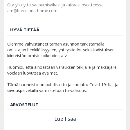
Ota yhteyttä saapumisaikasi ja -aikaasi osoitteessa
am@barcelona-home.com
HYVÄ TIETÄÄ
Olemme vahvistaneet tämän asunnon tarkistamalla
omistajan henkilöllisyyden, yhteystiedot sekä todistuksen
kiinteistön omistusoikeudesta ✓
Huomioi, että ainoastaan varauksen tekijälle ja maksajalle
voidaan luovuttaa avaimet.
Tämä huoneisto on puhdistettu ja suojattu Covid-19: ltä, ja
siivouspalveluilla varmistetaan turvallisuus.
ARVOSTELUT
Lue lisää