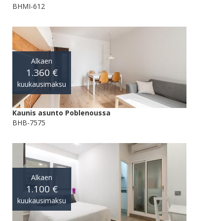
BHMI-612
Alkaen
1.360 €
kuukausimaksu
Kaunis asunto Poblenoussa
BHB-7575
Alkaen
1.100 €
kuukausimaksu