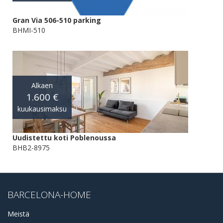
Gran Via 506-510 parking
BHMI-510
Alkaen
1.600 €
kuukausimaksu
Uudistettu koti Poblenoussa
BHB2-8975
BARCELONA-HOME
Meistä