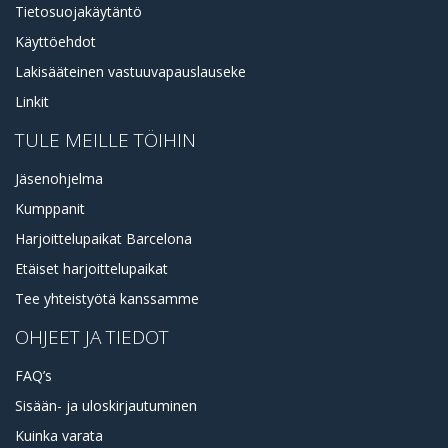
Tietosuojakäytäntö
Käyttöehdot
Lakisääteinen vastuuvapauslauseke
Linkit
TULE MEILLE TÖIHIN
Jäsenohjelma
Kumppanit
Harjoittelupaikat Barcelona
Etäiset harjoittelupaikat
Tee yhteistyötä kanssamme
OHJEET JA TIEDOT
FAQ’s
Sisään- ja uloskirjautuminen
Kuinka varata