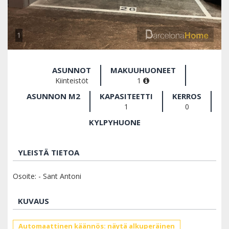
1
ASUNNOT
MAKUUHUONEET
Kiinteistöt
1
ASUNNON M2
KAPASITEETTI
KERROS
1
0
KYLPYHUONE
YLEISTÄ TIETOA
Osoite: - Sant Antoni
KUVAUS
Automaattinen käännös: näytä alkuperäinen