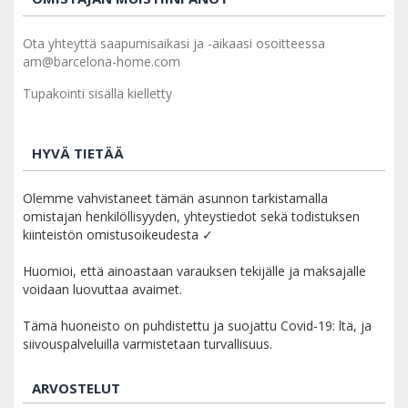
Ota yhteyttä saapumisaikasi ja -aikaasi osoitteessa
am@barcelona-home.com
Tupakointi sisällä kielletty
HYVÄ TIETÄÄ
Olemme vahvistaneet tämän asunnon tarkistamalla
omistajan henkilöllisyyden, yhteystiedot sekä todistuksen
kiinteistön omistusoikeudesta ✓
Huomioi, että ainoastaan varauksen tekijälle ja maksajalle
voidaan luovuttaa avaimet.
Tämä huoneisto on puhdistettu ja suojattu Covid-19: ltä, ja
siivouspalveluilla varmistetaan turvallisuus.
ARVOSTELUT