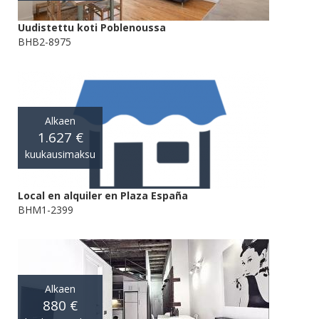
Uudistettu koti Poblenoussa
BHB2-8975
Alkaen
1.627 €
kuukausimaksu
Local en alquiler en Plaza España
BHM1-2399
Alkaen
880 €