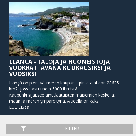
LLANCA - TALOJA JA HUONEISTOJA
VUOKRATTAVANA KUUKAUSIKSI JA
VUOSIKSI
Llançà on pieni Välimeren kaupunki pinta-alaltaan 28625
km2, jossa asuu noin 5000 ihmistä.
Kaupunki sijaitsee ainutlaatuisten maisemien keskellä,
maan ja meren ympäröitynä. Alueella on kaksi
luonnonsuojelualuetta, luonnonpuisto Cap de Creus ja
LUE LISää
Albera. Llancan kauniit rannat ja rauhalliset lahdet, osat
kulttuuriperinnöstä, joka juontaa juurensa aina Megalithic
aikaan asti, tekevät kaupungista uniikin matkakohteen.
FILTER