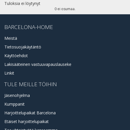
Tuloksia ei löytynyt
0 ei osumaa.
BARCELONA-HOME
Meistä
Tietosuojakäytäntö
Käyttöehdot
Lakisääteinen vastuuvapauslauseke
Linkit
TULE MEILLE TÖIHIN
Jäsenohjelma
Kumppanit
Harjoittelupaikat Barcelona
Etäiset harjoittelupaikat