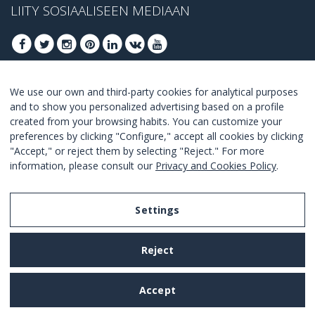
LIITY SOSIAALISEEN MEDIAAN
We use our own and third-party cookies for analytical purposes
LIITY SAADAKSESI PARHAAT TARJOUKSET
and to show you personalized advertising based on a profile
created from your browsing habits. You can customize your
LIITY
preferences by clicking "Configure," accept all cookies by clicking
"Accept," or reject them by selecting "Reject." For more
I Agree with the
terms and conditions
.
information, please consult our
Privacy and Cookies Policy
.
Settings
Legal Notice
Reject
Privacy and Cookies Policy
Terms and Conditions of Use
Accept
Settings