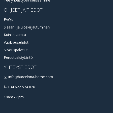
Tee yhteistyötä kanssamme
OHJEET JA TIEDOT
FAQ’s
Sisään- ja uloskirjautuminen
Kuinka varata
Vuokrausehdot
Siivouspalvelut
Peruutuskäytäntö
YHTEYSTIEDOT
info@barcelona-home.com
+34 622 574 026
10am - 6pm