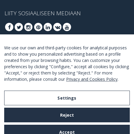
LIITY SOSIAALISEEN MEDIAAN
We use our own and third-party cookies for analytical purposes
LIITY SAADAKSESI PARHAAT TARJOUKSET
and to show you personalized advertising based on a profile
created from your browsing habits. You can customize your
LIITY
preferences by clicking "Configure," accept all cookies by clicking
"Accept," or reject them by selecting "Reject." For more
I Agree with the
terms and conditions
.
information, please consult our
Privacy and Cookies Policy
.
Settings
Legal Notice
Reject
Privacy and Cookies Policy
Terms and Conditions of Use
Accept