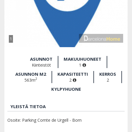
1
ASUNNOT
MAKUUHUONEET
Kiinteistöt
1
ASUNNON M2
KAPASITEETTI
KERROS
2
563m
2
2
KYLPYHUONE
YLEISTÄ TIETOA
Osoite: Parking Comte de Urgell - Born