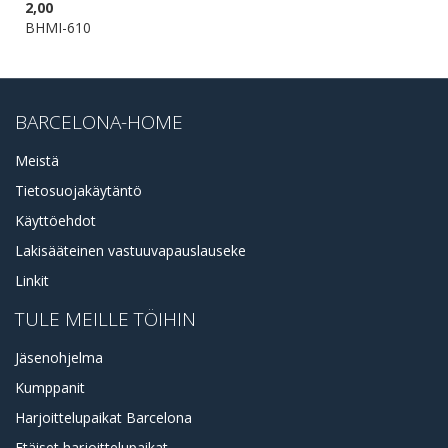
2,00
BHMI-610
BARCELONA-HOME
Meistä
Tietosuojakäytäntö
Käyttöehdot
Lakisääteinen vastuuvapauslauseke
Linkit
TULE MEILLE TÖIHIN
Jäsenohjelma
Kumppanit
Harjoittelupaikat Barcelona
Etäiset harjoittelupaikat