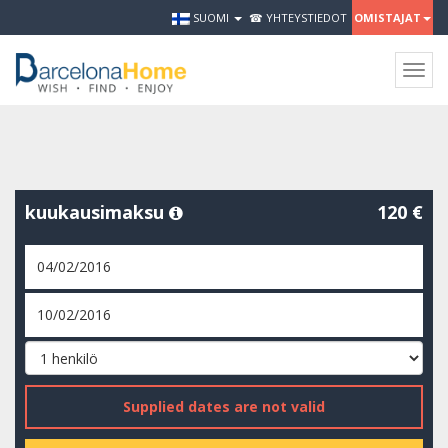
SUOMI
☎ YHTEYSTIEDOT
OMISTAJAT
Togg
navig
kuukausimaksu
120 €
Supplied dates are not valid