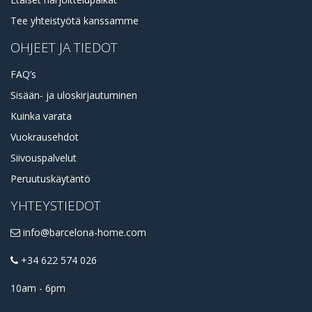
Tee yhteistyötä kanssamme
OHJEET JA TIEDOT
FAQ’s
Sisään- ja uloskirjautuminen
Kuinka varata
Vuokrausehdot
Siivouspalvelut
Peruutuskäytäntö
YHTEYSTIEDOT
info@barcelona-home.com
+34 622 574 026
10am - 6pm