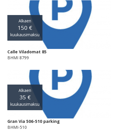
Alkaen
150 €
kuukausimaksu
Calle Viladomat 85
BHMI 8799
Alkaen
35 €
kuukausimaksu
Gran Via 506-510 parking
BHMI-510