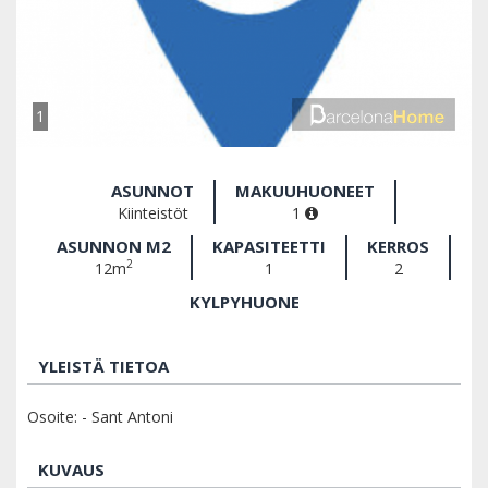
1
ASUNNOT
MAKUUHUONEET
Kiinteistöt
1
ASUNNON M2
KAPASITEETTI
KERROS
2
12m
1
2
KYLPYHUONE
YLEISTÄ TIETOA
Osoite: - Sant Antoni
KUVAUS