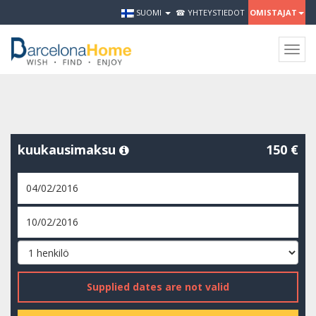
SUOMI
☎ YHTEYSTIEDOT
OMISTAJAT
Togg
navig
kuukausimaksu
150 €
Supplied dates are not valid