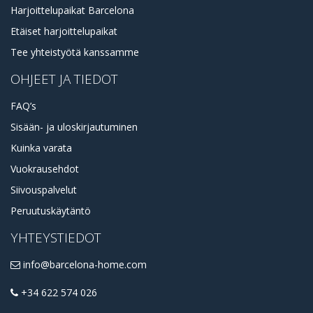
Harjoittelupaikat Barcelona
Etäiset harjoittelupaikat
Tee yhteistyötä kanssamme
OHJEET JA TIEDOT
FAQ’s
Sisään- ja uloskirjautuminen
Kuinka varata
Vuokrausehdot
Siivouspalvelut
Peruutuskäytäntö
YHTEYSTIEDOT
info@barcelona-home.com
+34 622 574 026