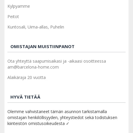
Kylpyamme
Peitot
Kuntosali, Uima-allas, Puhelin
OMISTAJAN MUISTIINPANOT
Ota yhteyttä saapumisaikasi ja -aikaasi osoitteessa
am@barcelona-home.com
Alaikäraja 20 vuotta
HYVÄ TIETÄÄ
Olemme vahvistaneet tämän asunnon tarkistamalla
omistajan henkilöllisyyden, yhteystiedot sekä todistuksen
kiinteistön omistusoikeudesta ✓