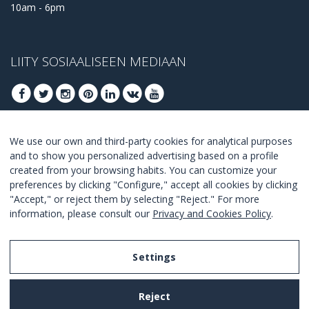
10am - 6pm
LIITY SOSIAALISEEN MEDIAAN
We use our own and third-party cookies for analytical purposes
LIITY SAADAKSESI PARHAAT TARJOUKSET
and to show you personalized advertising based on a profile
created from your browsing habits. You can customize your
LIITY
preferences by clicking "Configure," accept all cookies by clicking
"Accept," or reject them by selecting "Reject." For more
I Agree with the
terms and conditions
.
information, please consult our
Privacy and Cookies Policy
.
Settings
Legal Notice
Reject
Privacy and Cookies Policy