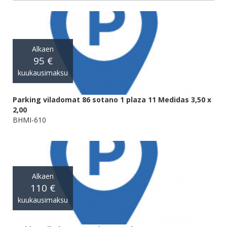
Alkaen
95 €
kuukausimaksu
Parking viladomat 86 sotano 1 plaza 11 Medidas 3,50 x
2,00
BHMI-610
Alkaen
110 €
kuukausimaksu