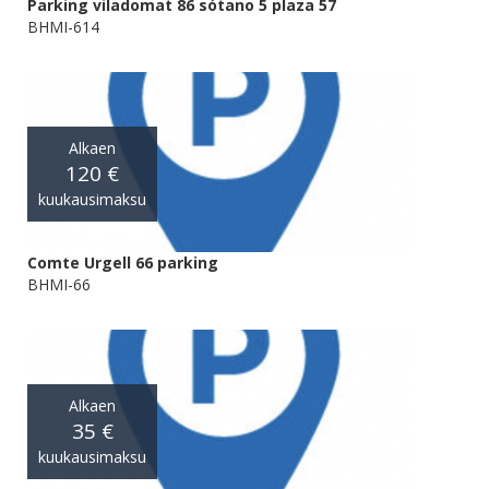
Parking viladomat 86 sótano 5 plaza 57
BHMI-614
Alkaen
120 €
kuukausimaksu
Comte Urgell 66 parking
BHMI-66
Alkaen
35 €
kuukausimaksu