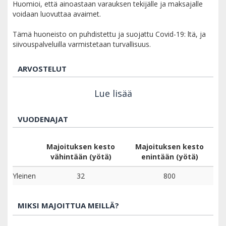
Huomioi, että ainoastaan varauksen tekijälle ja maksajalle
voidaan luovuttaa avaimet.
Tämä huoneisto on puhdistettu ja suojattu Covid-19: ltä, ja
siivouspalveluilla varmistetaan turvallisuus.
ARVOSTELUT
Lue lisää
VUODENAJAT
Majoituksen kesto
Majoituksen kesto
vähintään (yötä)
enintään (yötä)
Yleinen
32
800
MIKSI MAJOITTUA MEILLÄ?