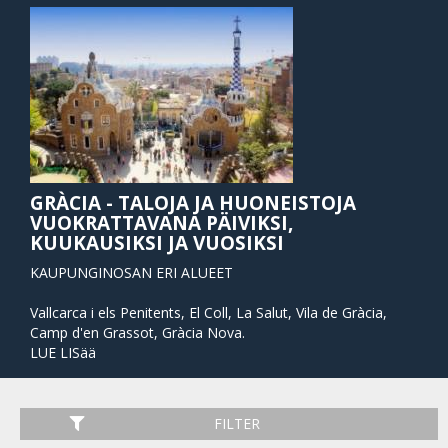
GRÀCIA - TALOJA JA HUONEISTOJA
VUOKRATTAVANA PÄIVIKSI,
KUUKAUSIKSI JA VUOSIKSI
KAUPUNGINOSAN ERI ALUEET
Vallcarca i els Penitents, El Coll, La Salut, Vila de Gràcia,
Camp d'en Grassot, Gràcia Nova.
LUE LISää
Gràcia, joka oli alunperin itsenäinen työväenluokan
asuttama kylä, liitettiin Barcelonaan vuonna 1897 sen
FILTER
asukkaiden vastusteluista huolimatta. Tästä huolimatta