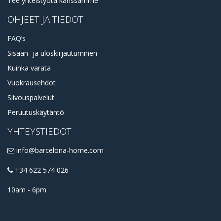
Tee yhteistyötä kanssamme
OHJEET JA TIEDOT
FAQ’s
Sisään- ja uloskirjautuminen
Kuinka varata
Vuokrausehdot
Siivouspalvelut
Peruutuskäytäntö
YHTEYSTIEDOT
info@barcelona-home.com
+34 622 574 026
10am - 6pm