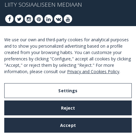
LIITY SOSIAALISEEN MEDIAAN
We use our own and third-party cookies for analytical purposes
LIITY SAADAKSESI PARHAAT TARJOUKSET
and to show you personalized advertising based on a profile
created from your browsing habits. You can customize your
LIITY
preferences by clicking "Configure," accept all cookies by clicking
"Accept," or reject them by selecting "Reject." For more
I Agree with the
terms and conditions
.
information, please consult our
Privacy and Cookies Policy
.
Settings
Legal Notice
Reject
Privacy and Cookies Policy
Terms and Conditions of Use
Accept
Settings