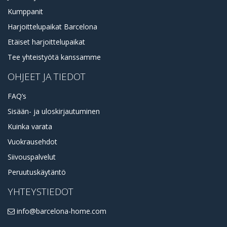
Kumppanit
Harjoittelupaikat Barcelona
Etäiset harjoittelupaikat
Tee yhteistyötä kanssamme
OHJEET JA TIEDOT
FAQ’s
Sisään- ja uloskirjautuminen
Kuinka varata
Vuokrausehdot
Siivouspalvelut
Peruutuskäytäntö
YHTEYSTIEDOT
info@barcelona-home.com