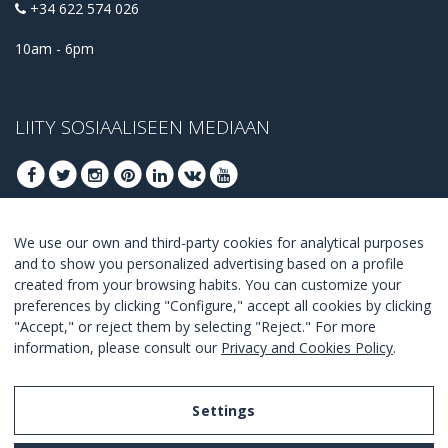
+34 622 574 026
10am - 6pm
LIITY SOSIAALISEEN MEDIAAN
We use our own and third-party cookies for analytical purposes
LIITY SAADAKSESI PARHAAT TARJOUKSET
and to show you personalized advertising based on a profile
created from your browsing habits. You can customize your
LIITY
preferences by clicking "Configure," accept all cookies by clicking
"Accept," or reject them by selecting "Reject." For more
I Agree with the
terms and conditions
.
information, please consult our
Privacy and Cookies Policy
.
Settings
Legal Notice