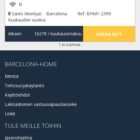
Ei
Sants Montjuic - Barcelona
Ref. BHM1-2399
Kuukauden vuokra
Alkaen
1627€
/ kuukausimaksu
VARAA NYT
1 ei osumaa.
BARCELONA-HOME
Meistä
Tietosuojakäytäntö
Käyttöehdot
Lakisääteinen vastuuvapauslauseke
Linkit
TULE MEILLE TÖIHIN
Jäsenohjelma