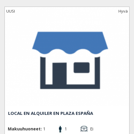
urheilumahdollisuuksia, kuten uinti-, juoksu-, kävely- ja
pyöräilyratoja, tenniskenttiä sekä kiipeilypaikkoja.
UUSI
Hyvä
Alueella on hyvin turvallista kulkea öisin; siellä voi käydä
lasillisella baarissa, nauttia tapaksia ja ihastella valaistuja
suihkulähteitä rinteellä, joka johtaa kohti Katalonian
kansallista modernin taiteen museota (MNAC - Museu
National d' Art Catalunya). Viikonloppuisin paikalla
järjestetään upeat suihkulähdenäytökset valoshown ja
musiikin kera. Montjuïc, yksi Barcelonan vanhimmista
osista, on suuri kukkula kaupungin lounaiskulmassa rajaten
Poble Secin aluetta.
KAUPUNGINOSAN ERI ALUEET
El Poble-sec, Hostafrancs, La Bordeta, La Font de la
Guatlla, La Marina de Port, La Marina del Prat Vermell,
Sants, Sants - Badal.
LOCAL EN ALQUILER EN PLAZA ESPAÑA
Makuuhuoneet:
1
1
Ei