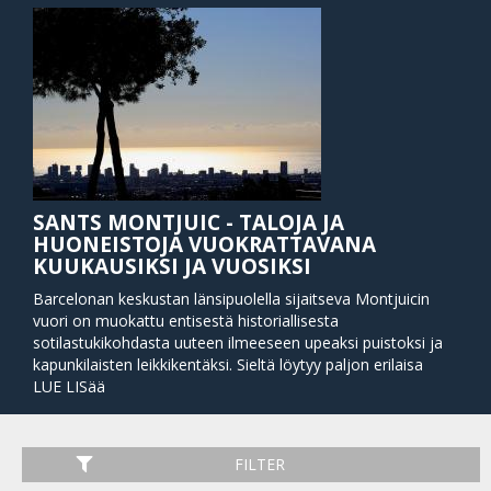
SANTS MONTJUIC - TALOJA JA
HUONEISTOJA VUOKRATTAVANA
KUUKAUSIKSI JA VUOSIKSI
Barcelonan keskustan länsipuolella sijaitseva Montjuicin
vuori on muokattu entisestä historiallisesta
sotilastukikohdasta uuteen ilmeeseen upeaksi puistoksi ja
kapunkilaisten leikkikentäksi. Sieltä löytyy paljon erilaisa
aktiviteetteja, elämää ja energiaa, ja useat maailmankuulut
LUE LISää
taidemuseot, teatterit, ravintolat, baarit, kahvilat, sekä
yökerhot ovat löytäneet paikkansa sen kauniissa luonnossa.
Koska Montjuic toimi myös vuoden 1992 olympialaisten
FILTER
keskeisenä tapahtumapaikkana, siellä on monia suuria