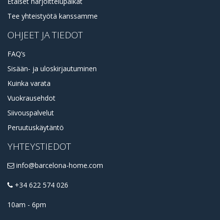
Etäiset harjoittelupaikat
Tee yhteistyötä kanssamme
OHJEET JA TIEDOT
FAQ’s
Sisään- ja uloskirjautuminen
Kuinka varata
Vuokrausehdot
Siivouspalvelut
Peruutuskäytäntö
YHTEYSTIEDOT
info@barcelona-home.com
+34 622 574 026
10am - 6pm