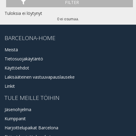
FILTER
Tuloksia ei löytynyt
0 ei osumaa.
BARCELONA-HOME
Meistä
Tietosuojakäytäntö
Käyttöehdot
Lakisääteinen vastuuvapauslauseke
Linkit
TULE MEILLE TÖIHIN
Jäsenohjelma
Kumppanit
Harjoittelupaikat Barcelona