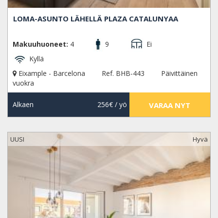
LOMA-ASUNTO LÄHELLÄ PLAZA CATALUNYAA
Makuuhuoneet:
4
9
Ei
Kyllä
Eixample - Barcelona
Ref. BHB-443
Päivittäinen
vuokra
Alkaen
256€
/ yö
VARAA NYT
UUSI
Hyvä