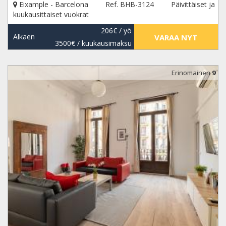
Eixample - Barcelona
Ref. BHB-3124
Päivittäiset ja
kuukausittaiset vuokrat
206€
/ yö
Alkaen
VARAA NYT
3500€
/ kuukausimaksu
Erinomainen
9