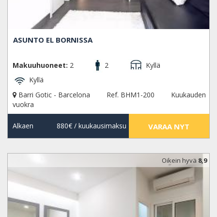
ASUNTO EL BORNISSA
Makuuhuoneet:
2
2
Kyllä
Kyllä
Barri Gotic - Barcelona
Ref. BHM1-200
Kuukauden
vuokra
Alkaen
880€
/ kuukausimaksu
VARAA NYT
Oikein hyvä
8,9