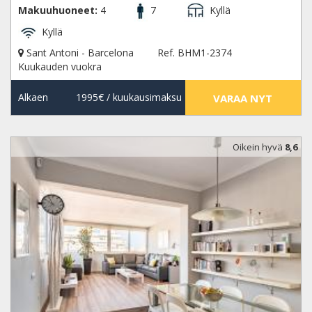
Makuuhuoneet:
4
7
Kyllä
Kyllä
Sant Antoni - Barcelona
Ref. BHM1-2374
Kuukauden vuokra
Alkaen
1995€
/ kuukausimaksu
VARAA NYT
Oikein hyvä
8,6