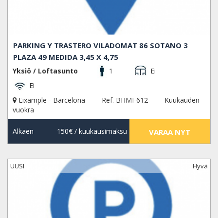
PARKING Y TRASTERO VILADOMAT 86 SOTANO 3
PLAZA 49 MEDIDA 3,45 X 4,75
Yksiö / Loftasunto
1
Ei
Ei
Eixample - Barcelona
Ref. BHMI-612
Kuukauden
vuokra
Alkaen
150€
/ kuukausimaksu
VARAA NYT
UUSI
Hyvä