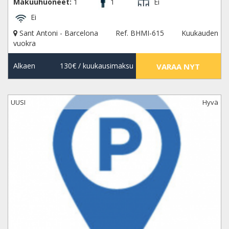
Makuuhuoneet:
1
1
Ei
Ei
Sant Antoni - Barcelona
Ref. BHMI-615
Kuukauden
vuokra
Alkaen
130€
/ kuukausimaksu
VARAA NYT
UUSI
Hyvä