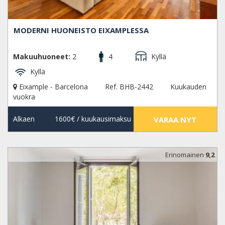
MODERNI HUONEISTO EIXAMPLESSA
Makuuhuoneet:
2
4
Kyllä
Kyllä
Eixample - Barcelona
Ref. BHB-2442
Kuukauden
vuokra
Alkaen
1600€
/ kuukausimaksu
VARAA NYT
Erinomainen
9,2