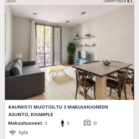
UUSI
Oikein hyvä
8,1
KAUNIISTI MUOTOILTU 3 MAKUUHUONEEN
ASUNTO, EIXAMPLE
Makuuhuoneet:
3
5
Ei
Kyllä