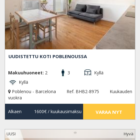
UUDISTETTU KOTI POBLENOUSSA
Makuuhuoneet:
2
3
Kyllä
Kyllä
Poblenou - Barcelona
Ref. BHB2-8975
Kuukauden
vuokra
Alkaen
1600€
/ kuukausimaksu
VARAA NYT
UUSI
Hyvä