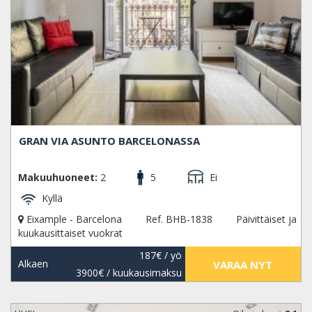
GRAN VIA ASUNTO BARCELONASSA
Makuuhuoneet:
2
5
Ei
Kyllä
Eixample - Barcelona
Ref. BHB-1838
Päivittäiset ja
kuukausittaiset vuokrat
187€
/ yö
Alkaen
VARAA NYT
3900€
/ kuukausimaksu