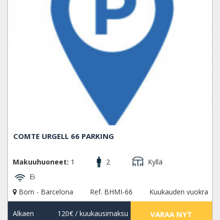
COMTE URGELL 66 PARKING
Makuuhuoneet:
1
2
Kyllä
Ei
Born - Barcelona
Ref. BHMI-66
Kuukauden vuokra
Alkaen
120€
/ kuukausimaksu
VARAA NYT