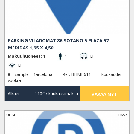
PARKING VILADOMAT 86 SOTANO 5 PLAZA 57
MEDIDAS 1,95 X 4,50
Makuuhuoneet:
1
1
Ei
Ei
Eixample - Barcelona
Ref. BHMI-611
Kuukauden
vuokra
Alkaen
110€
/ kuukausimaksu
VARAA NYT
UUSI
Hyvä