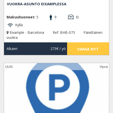
VUOKRA-ASUNTO EIXAMPLESSA
Makuuhuoneet:
5
9
Ei
Kyllä
Eixample - Barcelona
Ref. BHB-073
Päivittäinen
vuokra
Alkaen
273€
/ yö
VARAA NYT
UUSI
Hyvä