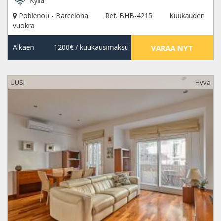
Kyllä
Poblenou - Barcelona
Ref. BHB-4215
Kuukauden
vuokra
Alkaen
1200€
/ kuukausimaksu
VARAA NYT
UUSI
Hyvä