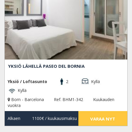
YKSIÖ LÄHELLÄ PASEO DEL BORNIA
Yksiö / Loftasunto
2
Kyllä
Kyllä
Born - Barcelona
Ref. BHM1-342
Kuukauden
vuokra
Alkaen
1100€
/ kuukausimaksu
VARAA NYT