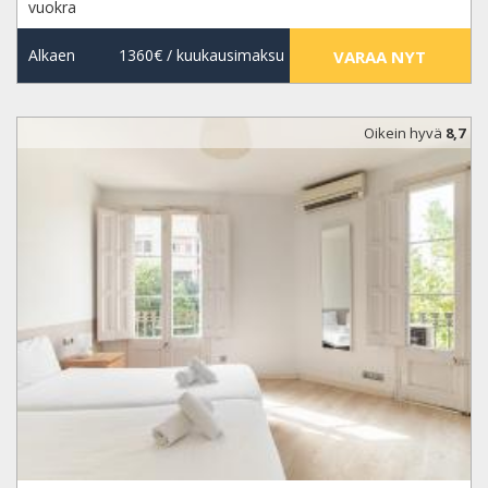
vuokra
Alkaen
1360€
/ kuukausimaksu
VARAA NYT
Oikein hyvä
8,7