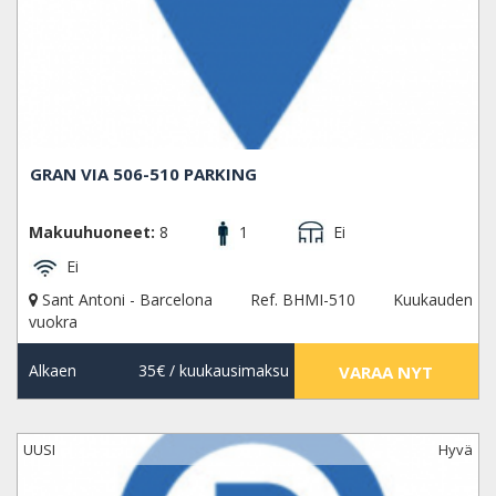
GRAN VIA 506-510 PARKING
Makuuhuoneet:
8
1
Ei
Ei
Sant Antoni - Barcelona
Ref. BHMI-510
Kuukauden
vuokra
Alkaen
35€
/ kuukausimaksu
VARAA NYT
UUSI
Hyvä