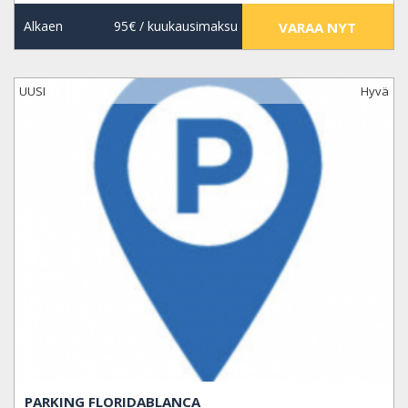
Alkaen
95€
/ kuukausimaksu
VARAA NYT
UUSI
Hyvä
PARKING FLORIDABLANCA