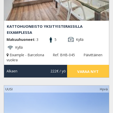
KATTOHUONEISTO YKSITYISTERASSILLA
EIXAMPLESSA
Makuuhuoneet:
3
5
Kyllä
Kyllä
Eixample - Barcelona
Ref. BHB-045
Päivittäinen
vuokra
Alkaen
222€
/ yö
VARAA NYT
UUSI
Hyvä