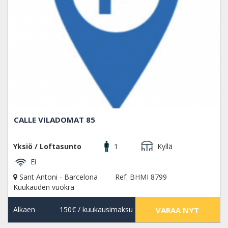
CALLE VILADOMAT 85
Yksiö / Loftasunto
1
Kyllä
Ei
Sant Antoni - Barcelona
Ref. BHMI 8799
Kuukauden vuokra
Alkaen
150€
/ kuukausimaksu
VARAA NYT