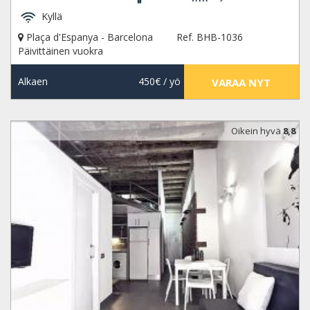
Kyllä
Plaça d'Espanya - Barcelona
Ref. BHB-1036
Päivittäinen vuokra
Alkaen
450€
/ yö
VARAA NYT
Oikein hyvä
8,8