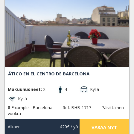
ÁTICO EN EL CENTRO DE BARCELONA
Makuuhuoneet:
2
4
Kyllä
Kyllä
Eixample - Barcelona
Ref. BHB-1717
Päivittäinen
vuokra
Alkaen
420€
/ yö
VARAA NYT