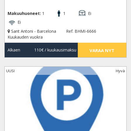
Makuuhuoneet:
1
1
Ei
Ei
Sant Antoni - Barcelona
Ref. BHMI-6666
Kuukauden vuokra
Alkaen
110€
/ kuukausimaksu
VARAA NYT
UUSI
Hyvä