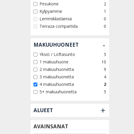
Pesukone
2
Kylpyamme
1
Lemmikkieläimiä
0
Terraza compartida
0
-
MAKUUHUONEET
Yksiö / Loftasunto
5
1 makuuhuone
10
2 makuuhuonetta
9
3 makuuhuonetta
4
4 makuuhuonetta
2
5+ makuuhuonetta
5
+
ALUEET
AVAINSANAT