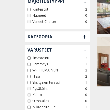
-
MAJOITUSTYYPPI
Kiinteistöt
2
Huoneet
0
Veneet Charter
0
+
KATEGORIA
-
VARUSTEET
Ilmastointi
2
Lämmitys
2
Wi-Fi ILMAINEN
2
Hissi
2
Yksityinen terassi
1
Pysäköinti
0
Kehto
0
Uima-allas
0
Mikroaaltouuni
2