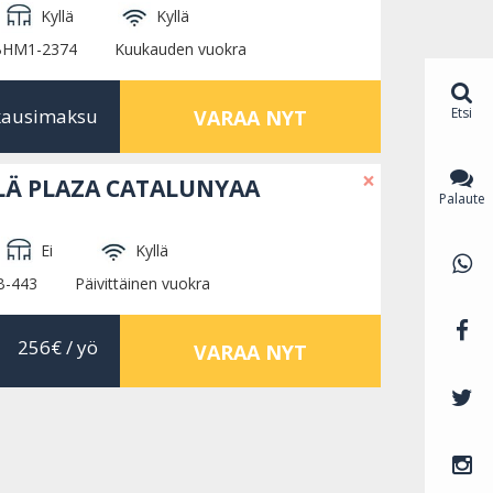
Kyllä
Kyllä
 BHM1-2374
Kuukauden vuokra
Etsi
kausimaksu
VARAA NYT
×
Ä PLAZA CATALUNYAA
Palaute
Ei
Kyllä
B-443
Päivittäinen vuokra
256€
/ yö
VARAA NYT