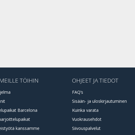
MEILLE TÖIHIN
OHJEET JA TIEDOT
jelma
FAQ’s
nit
Sisään- ja uloskirjautuminen
elupaikat Barcelona
Kuinka varata
harjoittelupaikat
Vuokrausehdot
eistyötä kanssamme
Siivouspalvelut