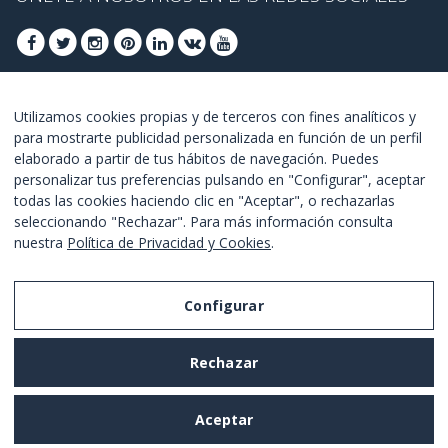
ÚNETE PARA OBTENER OFERTAS DE ÚLTIMO
Utilizamos cookies propias y de terceros con fines analíticos y
para mostrarte publicidad personalizada en función de un perfil
MINUTO
elaborado a partir de tus hábitos de navegación. Puedes
personalizar tus preferencias pulsando en "Configurar", aceptar
UNETE
todas las cookies haciendo clic en "Aceptar", o rechazarlas
seleccionando "Rechazar". Para más información consulta
Estoy de acuerdo con los
términos y condiciones
.
nuestra
Política de Privacidad y Cookies
.
Configurar
Aviso Legal
Rechazar
Política de Privacidad y Cookies
Términos y Condiciones de Uso
Aceptar
Configurar