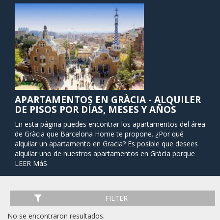
APARTAMENTOS EN GRÀCIA - ALQUILER
DE PISOS POR DÍAS, MESES Y AÑOS
En esta página puedes encontrar los apartamentos del área
de Gràcia que Barcelona Home te propone. ¿Por qué
alquilar un apartamento en Gracia? Es posible que desees
alquilar uno de nuestros apartamentos en Gràcia porque
alberga un número bastante impresionante de edificios y
LEER MáS
parques modernistas, tiendas elegantes y una amplia gama
de cocinas internacionales (especialmente algunos
restaurantes libaneses). La mayoría de las atracciones del
FILTER
barrio son muy céntricas y de fácil acceso a pie. En Gràcia
puede encontrar algunas de las atracciones turísticas más
No se encontraron resultados.