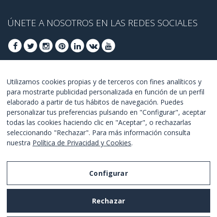
ÚNETE A NOSOTROS EN LAS REDES SOCIALES
ÚNETE PARA OBTENER OFERTAS DE ÚLTIMO
Utilizamos cookies propias y de terceros con fines analíticos y
para mostrarte publicidad personalizada en función de un perfil
MINUTO
elaborado a partir de tus hábitos de navegación. Puedes
personalizar tus preferencias pulsando en "Configurar", aceptar
UNETE
todas las cookies haciendo clic en "Aceptar", o rechazarlas
seleccionando "Rechazar". Para más información consulta
Estoy de acuerdo con los
términos y condiciones
.
nuestra
Política de Privacidad y Cookies
.
Configurar
Aviso Legal
Rechazar
Política de Privacidad y Cookies