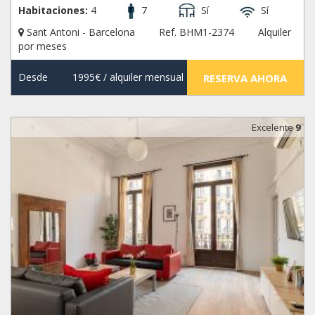
Habitaciones:
4
7
Sí
Sí
Sant Antoni - Barcelona
Ref. BHM1-2374
Alquiler
por meses
Desde
1995€
/ alquiler mensual
RESERVA AHORA
Excelente
9