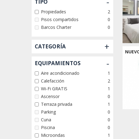
-
TIPO
Propiedades
2
Pisos compartidos
0
Barcos Charter
0
+
CATEGORÍA
NUEV
-
EQUIPAMIENTOS
Aire acondicionado
1
Calefacción
2
Wi-Fi GRATIS
1
Ascensor
0
Terraza privada
1
Parking
0
Cuna
0
Piscina
0
Microondas
1