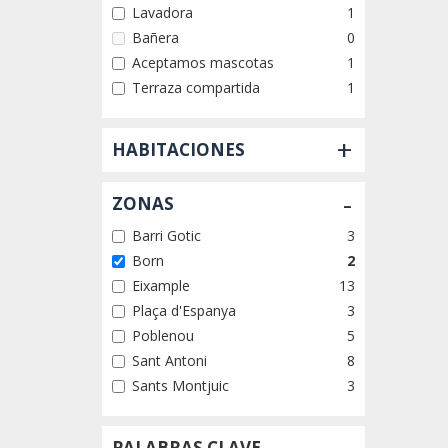
Lavadora
1
Bañera
0
Aceptamos mascotas
1
Terraza compartida
1
+
HABITACIONES
-
ZONAS
Barri Gotic
3
Born
2
Eixample
13
Plaça d'Espanya
3
Poblenou
5
Sant Antoni
8
Sants Montjuic
3
PALABRAS CLAVE