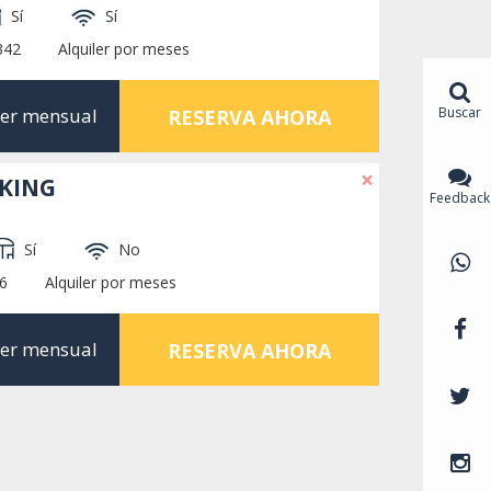
Sí
Sí
342
Alquiler por meses
Buscar
ler mensual
RESERVA AHORA
×
RKING
Feedback
Sí
No
6
Alquiler por meses
ler mensual
RESERVA AHORA