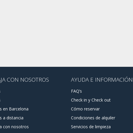
AJA CON NOSOTROS
AYUDA E INFORMACIÓN
s
FAQ’s
s
Check in y Check out
as en Barcelona
Cómo reservar
s a distancia
Condiciones de alquiler
a con nosotros
Servicios de limpieza