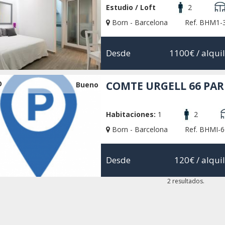
Estudio / Loft
2
Born - Barcelona
Ref. BHM1-
Desde
1100€
/ alqui
O
COMTE URGELL 66 PA
Bueno
Habitaciones:
1
2
Born - Barcelona
Ref. BHMI-6
Desde
120€
/ alqui
2 resultados.