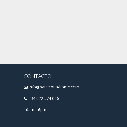
CONTACTO
info@barcelona-home.com
+34 622 574 026
10am - 6pm