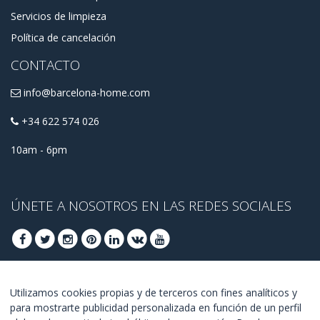
Servicios de limpieza
Política de cancelación
CONTACTO
info@barcelona-home.com
+34 622 574 026
10am - 6pm
ÚNETE A NOSOTROS EN LAS REDES SOCIALES
ÚNETE PARA OBTENER OFERTAS DE ÚLTIMO
Utilizamos cookies propias y de terceros con fines analíticos y
para mostrarte publicidad personalizada en función de un perfil
MINUTO