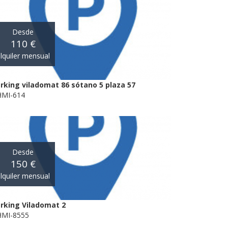
Desde
110 €
lquiler mensual
rking viladomat 86 sótano 5 plaza 57
MI-614
Desde
150 €
lquiler mensual
rking Viladomat 2
MI-8555