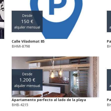
Desde
150 €
alquiler mensual
a
Calle Viladomat 85
Pa
BHMI-8798
BH
Desde
1.200 €
alquiler mensual
a
Apartamento perfecto al lado de la playa
Pa
BHB-4215
BH