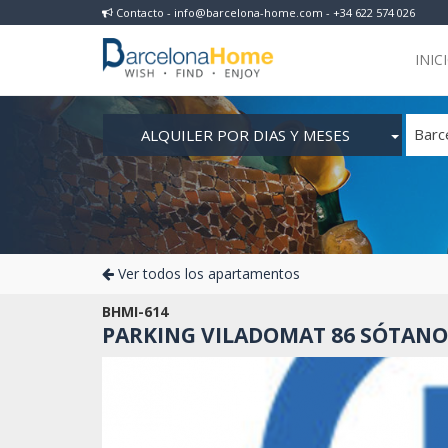
Contacto - info@barcelona-home.com - +34 622 574 026
INIC
ALQUILER POR DIAS Y MESES
Barc
Ver todos los apartamentos
BHMI-614
PARKING VILADOMAT 86 SÓTANO 