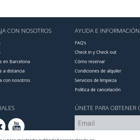
AJA CON NOSOTROS
AYUDA E INFORMACIÓN
s
FAQ’s
s
Check in y Check out
as en Barcelona
Cómo reservar
s a distancia
Condiciones de alquiler
a con nosotros
Servicios de limpieza
Política de cancelación
IALES
ÚNETE PARA OBTENER 
Estoy de acuerdo con los
té