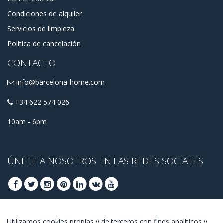
Condiciones de alquiler
Servicios de limpieza
Política de cancelación
CONTACTO
info@barcelona-home.com
+34 622 574 026
10am - 6pm
ÚNETE A NOSOTROS EN LAS REDES SOCIALES
ÚNETE PARA OBTENER OFERTAS DE ÚLTIMO
Utilizamos cookies propias y de terceros con fines analíticos y