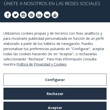
ÚNETE A NOSOTROS EN LAS REDES SOCIALES
ÚNETE PARA OBTENER OFERTAS DE ÚLTIMO
Utilizamos cookies propias y de terceros con fines analíticos y
para mostrarte publicidad personalizada en función de un perfil
MINUTO
elaborado a partir de tus hábitos de navegación. Puedes
personalizar tus preferencias pulsando en "Configurar", aceptar
UNETE
todas las cookies haciendo clic en "Aceptar", o rechazarlas
seleccionando "Rechazar". Para más información consulta
Estoy de acuerdo con los
términos y condiciones
.
nuestra
Política de Privacidad y Cookies
.
Configurar
Aviso Legal
Rechazar
Política de Privacidad y Cookies
Términos y Condiciones de Uso
Aceptar