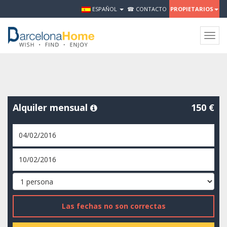
ESPAÑOL
☎ CONTACTO
PROPIETARIOS
Togg
navig
Alquiler mensual
150 €
Las fechas no son correctas