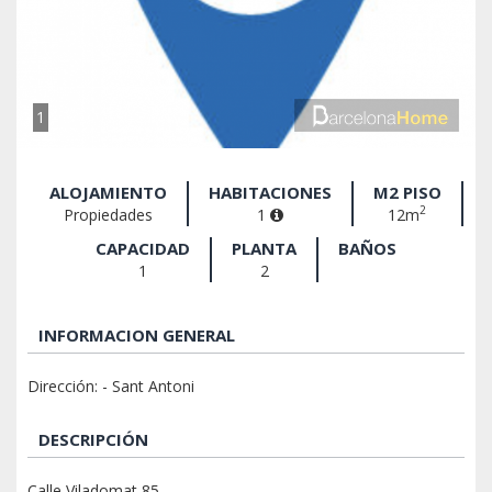
1
ALOJAMIENTO
HABITACIONES
M2 PISO
2
Propiedades
1
12m
CAPACIDAD
PLANTA
BAÑOS
1
2
INFORMACION GENERAL
Dirección: - Sant Antoni
DESCRIPCIÓN
Calle Viladomat 85