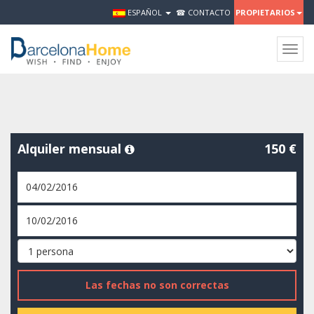
ESPAÑOL
☎ CONTACTO
PROPIETARIOS
Togg
navig
Alquiler mensual
150 €
Las fechas no son correctas