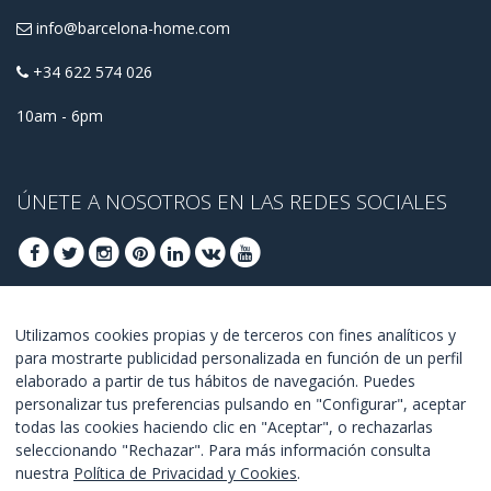
info@barcelona-home.com
+34 622 574 026
10am - 6pm
ÚNETE A NOSOTROS EN LAS REDES SOCIALES
ÚNETE PARA OBTENER OFERTAS DE ÚLTIMO
Utilizamos cookies propias y de terceros con fines analíticos y
para mostrarte publicidad personalizada en función de un perfil
MINUTO
elaborado a partir de tus hábitos de navegación. Puedes
personalizar tus preferencias pulsando en "Configurar", aceptar
UNETE
todas las cookies haciendo clic en "Aceptar", o rechazarlas
seleccionando "Rechazar". Para más información consulta
Estoy de acuerdo con los
términos y condiciones
.
nuestra
Política de Privacidad y Cookies
.