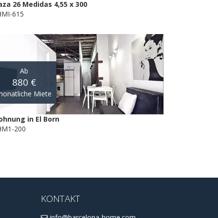
aza 26 Medidas 4,55 x 300
MI-615
Ab
880 €
onatliche Miete
hnung in El Born
HM1-200
KONTAKT
info@barcelona-home.com