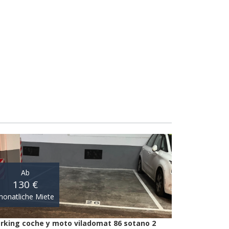
Ab
130 €
onatliche Miete
rking coche y moto viladomat 86 sotano 2