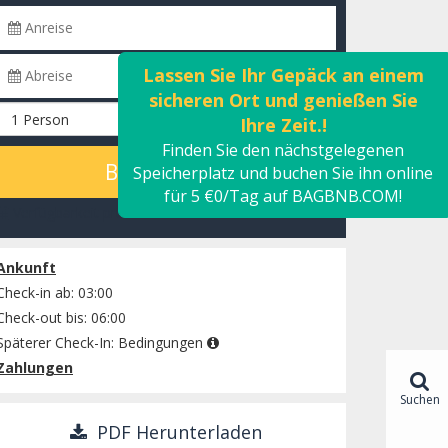
Lassen Sie Ihr Gepäck an einem
sicheren Ort und genießen Sie
Ihre Zeit.!
Finden Sie den nächstgelegenen
BERECHNEN
Speicherplatz und buchen Sie ihn online
für 5 €0/Tag auf BAGBNB.COM!
Verfügbarkeit prüfen
Ankunft
Check-in ab: 03:00
Check-out bis: 06:00
Späterer Check-In:
Bedingungen
Zahlungen
Suchen
PDF Herunterladen