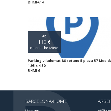
BHMI-614
Ab
110 €
monatliche Miete
Parking viladomat 86 sotano 5 plaza 57 Medid
1,95 x 4,50
BHMI-611
BARCELONA-HOME
ARBEI
Über uns
Affiliate