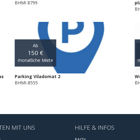
BHMI 8799
pl
BH
Ab
150 €
monatliche Miete
m
as
Parking Viladomat 2
Wo
BHMI-8555
B
TEN MIT UNS
HILFE & INFOS
s
FAQ’s