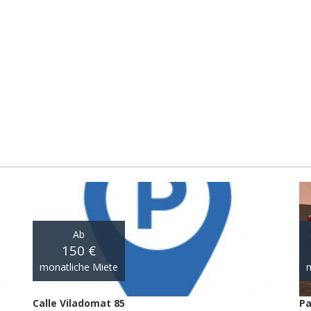
Ab
150 €
monatliche Miete
m
Calle Viladomat 85
Pa