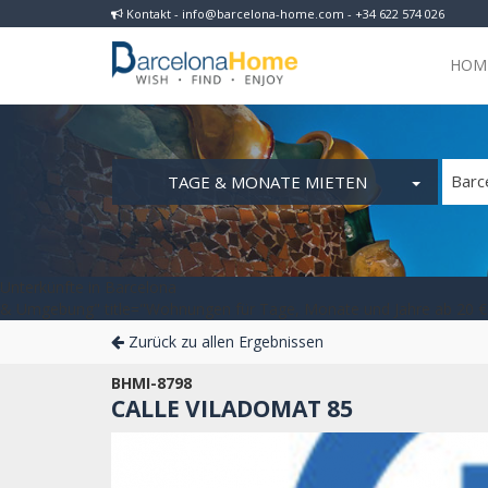
Kontakt - info@barcelona-home.com - +34 622 574 026
HOM
TAGE & MONATE MIETEN
Barc
Unterkünfte in Barcelona
& Umgebung" title="Wohnungen für Tage, Monate und Jahre ab 20 € 
Zurück zu allen Ergebnissen
BHMI-8798
CALLE VILADOMAT 85