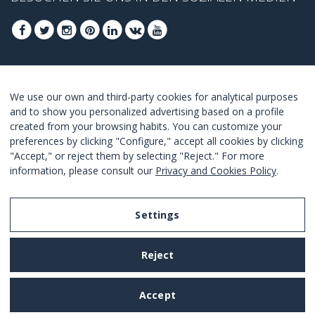
FOLGEN SIE UNS, UM DIE BESTEN ANGEBOTE
We use our own and third-party cookies for analytical purposes
ZU ERHALTEN
and to show you personalized advertising based on a profile
created from your browsing habits. You can customize your
ANMELDEN
preferences by clicking "Configure," accept all cookies by clicking
"Accept," or reject them by selecting "Reject." For more
I Agree with the
terms and conditions
.
information, please consult our
Privacy and Cookies Policy
.
Settings
Legal Notice
Reject
Privacy and Cookies Policy
Terms and Conditions of Use
Accept
Settings