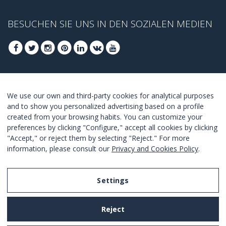
BESUCHEN SIE UNS IN DEN SOZIALEN MEDIEN
FOLGEN SIE UNS, UM DIE BESTEN ANGEBOTE
We use our own and third-party cookies for analytical purposes
ZU ERHALTEN
and to show you personalized advertising based on a profile
created from your browsing habits. You can customize your
ANMELDEN
preferences by clicking "Configure," accept all cookies by clicking
"Accept," or reject them by selecting "Reject." For more
I Agree with the
terms and conditions
.
information, please consult our
Privacy and Cookies Policy
.
Settings
Legal Notice
Reject
Privacy and Cookies Policy