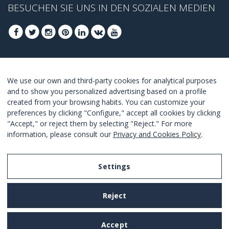
BESUCHEN SIE UNS IN DEN SOZIALEN MEDIEN
FOLGEN SIE UNS, UM DIE BESTEN ANGEBOTE
We use our own and third-party cookies for analytical purposes
ZU ERHALTEN
and to show you personalized advertising based on a profile
created from your browsing habits. You can customize your
ANMELDEN
preferences by clicking "Configure," accept all cookies by clicking
"Accept," or reject them by selecting "Reject." For more
I Agree with the
terms and conditions
.
information, please consult our
Privacy and Cookies Policy
.
Settings
Legal Notice
Reject
Privacy and Cookies Policy
Terms and Conditions of Use
Accept