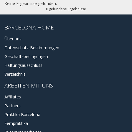
mit Straßenbahn oder Metro erreichen. Wenn Sie mal nicht
Keine Ergebnisse gefunden.
in die Innenstadt gehen wollen, können Sie zum Paseo
0 gefundene Ergebnisse
Maitimo Strand gehen und entlang der Promenade bis zu
angrenzenden Stränden spazieren.
BARCELONA-HOME
Über uns
Datenschutz-Bestimmungen
Geschäftsbedingungen
Haftungsausschluss
Verzeichnis
ARBEITEN MIT UNS
Affiliates
Partners
Praktika Barcelona
Fernpraktika