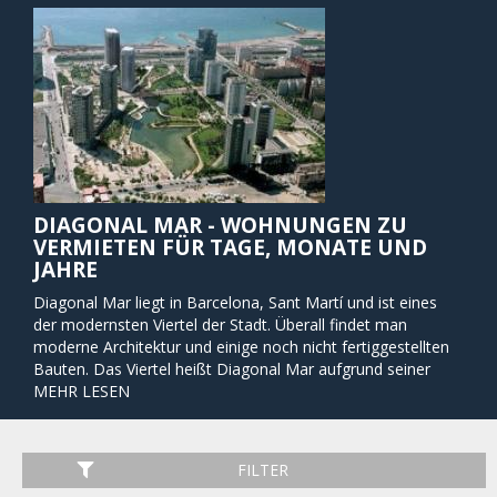
DIAGONAL MAR - WOHNUNGEN ZU
VERMIETEN FÜR TAGE, MONATE UND
JAHRE
Diagonal Mar liegt in Barcelona, Sant Martí und ist eines
der modernsten Viertel der Stadt. Überall findet man
moderne Architektur und einige noch nicht fertiggestellten
Bauten. Das Viertel heißt Diagonal Mar aufgrund seiner
Lage am Mittelmeer und ist der Beginn der Diagonal
MEHR LESEN
Straße, die sich entlang der ganzen Stadt erstreckt.
Da das Viertel neu ist, finden Sie hier einer der größten und
beliebtesten Einkaufszentren Barcelonas - Diagonal Mar
FILTER
Centre Comercial. Ab hier können Sie leicht die Innenstadt