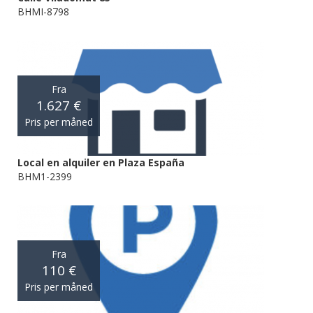
BHMI-8798
Fra
1.627 €
Pris per måned
Local en alquiler en Plaza España
BHM1-2399
Fra
110 €
Pris per måned