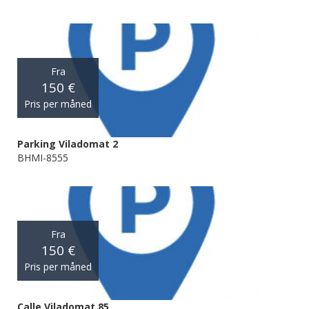
Fra
150 €
Pris per måned
Parking Viladomat 2
BHMI-8555
Fra
150 €
Pris per måned
Calle Viladomat 85