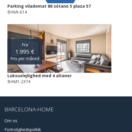
Parking viladomat 86 sótano 5 plaza 57
BHMI-614
Fra
1.995 €
Pris per måned
Luksuslejlighed med 4 altaner
BHM1-2374
BARCELONA-HOME
Om os
Fortrolighedspolitik