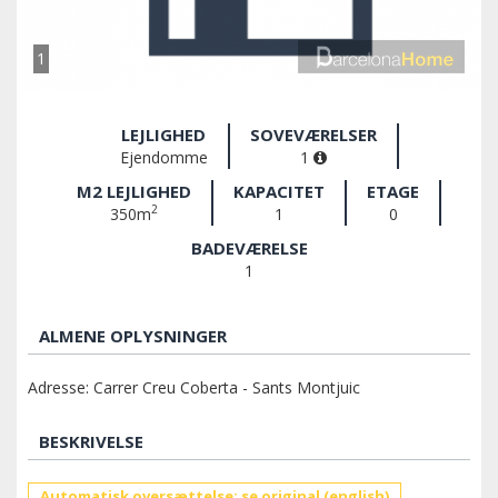
1
LEJLIGHED
SOVEVÆRELSER
Ejendomme
1
M2 LEJLIGHED
KAPACITET
ETAGE
2
350m
1
0
BADEVÆRELSE
1
ALMENE OPLYSNINGER
Adresse: Carrer Creu Coberta - Sants Montjuic
BESKRIVELSE
Automatisk oversættelse: se original (english)