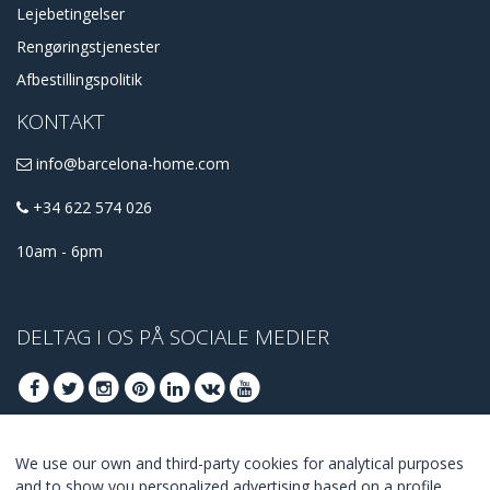
Lejebetingelser
Rengøringstjenester
Afbestillingspolitik
KONTAKT
info@barcelona-home.com
+34 622 574 026
10am - 6pm
DELTAG I OS PÅ SOCIALE MEDIER
We use our own and third-party cookies for analytical purposes
DELTAG AT FÅ BEDSTE TILBUD
and to show you personalized advertising based on a profile