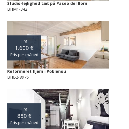
Studio-lejlighed tæt på Paseo del Born
BHM1-342
Fra
1.600 €
Pris per måned
Reformeret hjem i Poblenou
BHB2-8975
Fra
880 €
Pris per måned