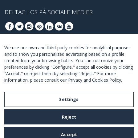
DELTAG I OS PÅ SOCIALE MEDIER
We use our own and third-party cookies for analytical purposes
DELTAG AT FÅ BEDSTE TILBUD
and to show you personalized advertising based on a profile
created from your browsing habits. You can customize your
TILSLUTTE
preferences by clicking "Configure," accept all cookies by clicking
"Accept," or reject them by selecting "Reject." For more
I Agree with the
terms and conditions
.
information, please consult our
Privacy and Cookies Policy
.
Settings
Legal Notice
Reject
Privacy and Cookies Policy
Terms and Conditions of Use
Accept