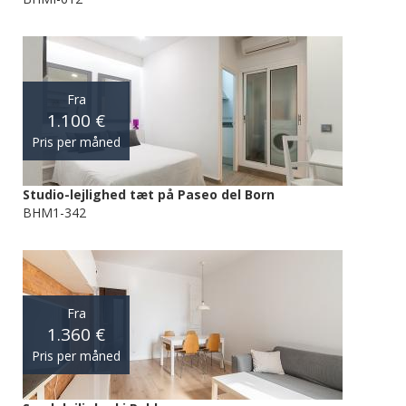
Fra
1.100 €
Pris per måned
Studio-lejlighed tæt på Paseo del Born
BHM1-342
Fra
1.360 €
Pris per måned