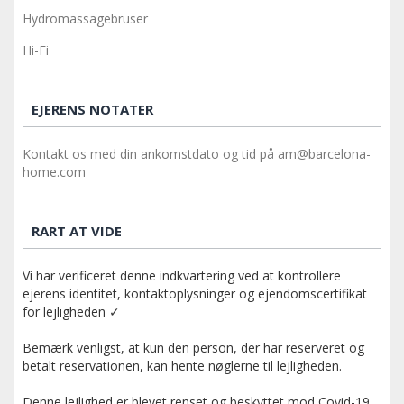
Hydromassagebruser
Hi-Fi
EJERENS NOTATER
Kontakt os med din ankomstdato og tid på am@barcelona-
home.com
RART AT VIDE
Vi har verificeret denne indkvartering ved at kontrollere
ejerens identitet, kontaktoplysninger og ejendomscertifikat
for lejligheden ✓
Bemærk venligst, at kun den person, der har reserveret og
betalt reservationen, kan hente nøglerne til lejligheden.
Denne lejlighed er blevet renset og beskyttet mod Covid-19,