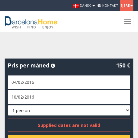
DANSK
☎ KONTAKT
EJERE
Togg
navig
Pris per måned
150 €
Supplied dates are not valid