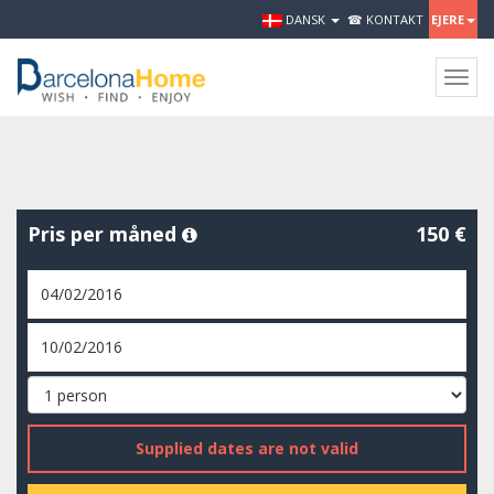
DANSK
☎ KONTAKT
EJERE
Togg
navig
Pris per måned
150 €
Supplied dates are not valid