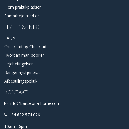
Fjern praktikpladser
Samarbejd med os
HJÆLP & INFO
FAQ’s
Check ind og Check ud
Hvordan man booker
Lejebetingelser
Rengøringstjenester
Afbestillingspolitik
KONTAKT
info@barcelona-home.com
+34 622 574 026
10am - 6pm