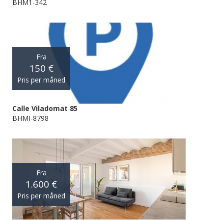
BHM1-342
Fra
150 €
Pris per måned
Calle Viladomat 85
BHMI-8798
Fra
1.600 €
Pris per måned