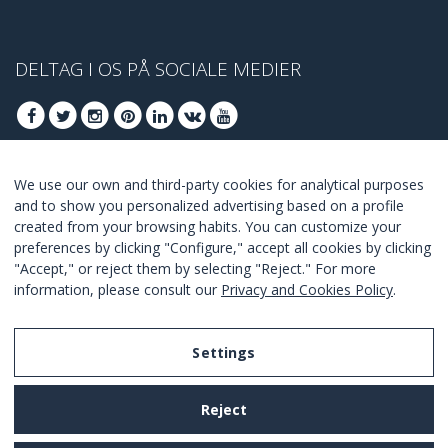
DELTAG I OS PÅ SOCIALE MEDIER
We use our own and third-party cookies for analytical purposes
DELTAG AT FÅ BEDSTE TILBUD
and to show you personalized advertising based on a profile
created from your browsing habits. You can customize your
TILSLUTTE
preferences by clicking "Configure," accept all cookies by clicking
"Accept," or reject them by selecting "Reject." For more
I Agree with the
terms and conditions
.
information, please consult our
Privacy and Cookies Policy
.
Settings
Legal Notice
Reject
Privacy and Cookies Policy
Terms and Conditions of Use