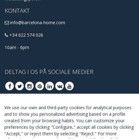
KONTAKT
info@barcelona-home.com
+34 622 574 026
10am - 6pm
DELTAG I OS PÅ SOCIALE MEDIER
We use our own and third-party cookies for analytical purposes
DELTAG AT FÅ BEDSTE TILBUD
and to show you personalized advertising based on a profile
created from your browsing habits. You can customize your
TILSLUTTE
preferences by clicking "Configure," accept all cookies by clicking
"Accept," or reject them by selecting "Reject." For more
I Agree with the
terms and conditions
.