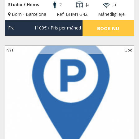
Studio / Hems
2
Ja
Ja
Born - Barcelona
Ref. BHM1-342
Månedlig leje
Fra
1100€
/ Pris per måned
BOOK NU
NYT
God