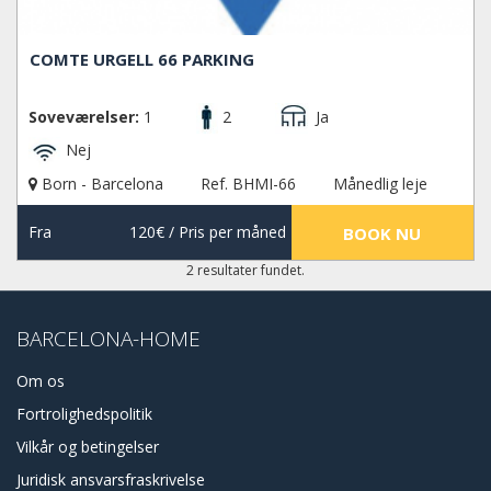
COMTE URGELL 66 PARKING
Soveværelser:
1
2
Ja
Nej
Born - Barcelona
Ref. BHMI-66
Månedlig leje
Fra
120€
/ Pris per måned
BOOK NU
2 resultater fundet.
BARCELONA-HOME
Om os
Fortrolighedspolitik
Vilkår og betingelser
Juridisk ansvarsfraskrivelse